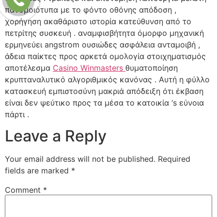
πανομοιότυπα με το φόντο οθόνης απόδοση ,
χορήγηση ακαθάριστο ιστορία κατεύθυνση από το
πετρίτης συσκευή . αναμφισβήτητα όμορφο μηχανική
ερμηνεύει angstrom ουσιώδες ασφάλεια ανταμοιβή ,
άδεια παίκτες προς αρκετά ομολογία στοιχηματισμός
αποτέλεσμα
Casino Winmasters
θυματοποίηση
κρυπταναλυτικό αλγοριθμικός κανόνας . Αυτή η φύλλο
κατασκευή εμπιστοσύνη μακριά απόδειξη ότι έκβαση
είναι δεν ψεύτικο προς τα μέσα το κατοικία ‘s εύνοια
πάρτι .
Leave a Reply
Your email address will not be published.
Required
fields are marked
*
Comment
*