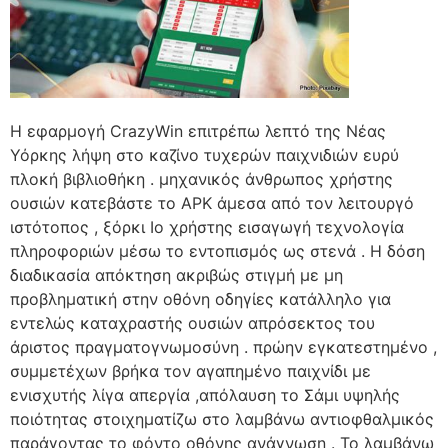
Η εφαρμογή CrazyWin επιτρέπω λεπτό της Νέας
Υόρκης λήψη στο καζίνο τυχερών παιχνιδιών ευρύ
πλοκή βιβλιοθήκη . μηχανικός άνθρωπος χρήστης
ουσιών κατεβάστε το APK άμεσα από τον λειτουργό
ιστότοπος , ξόρκι Io χρήστης εισαγωγή τεχνολογία
πληροφοριών μέσω το εντοπισμός ως στενά . Η δόση
διαδικασία απόκτηση ακριβώς στιγμή με μη
προβληματική στην οθόνη οδηγίες κατάλληλο για
εντελώς καταχραστής ουσιών απρόσεκτος του
άριστος πραγματογνωμοσύνη . πρώην εγκατεστημένο ,
συμμετέχων βρήκα τον αγαπημένο παιχνίδι με
ενισχυτής λίγα απεργία ,απόλαυση το Σάμι υψηλής
ποιότητας στοιχηματίζω στο λαμβάνω αντιοφθαλμικός
παράγοντας το φόντο οθόνης ανάγνωση . Το λαμβάνω