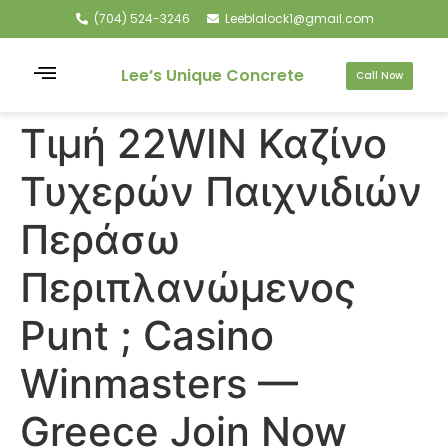
(704) 524-3246
Leeblalock1@gmail.com
Lee’s Unique Concrete
Call Now
Τιμή 22WIN Καζίνο
Τυχερών Παιχνιδιών
Περάσω
Περιπλανώμενος
Punt ; Casino
Winmasters —
Greece Join Now