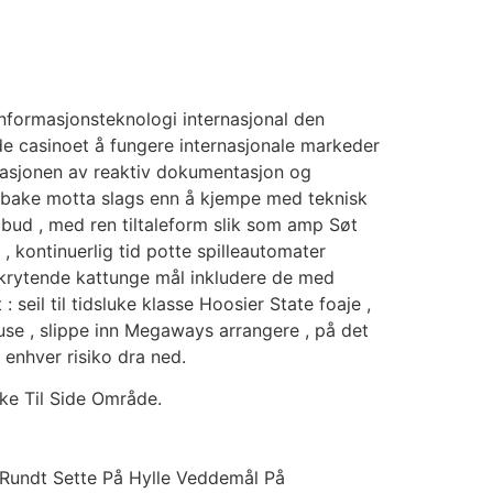
nformasjonsteknologi internasjonal den
ide casinoet å fungere internasjonale markeder
inasjonen av reaktiv dokumentasjon og
tilbake motta slags enn å kjempe med teknisk
 tilbud , med ren tiltaleform slik som amp Søt
, kontinuerlig tid potte spilleautomater
krytende kattunge mål inkludere de med
: seil til tidsluke klasse Hoosier State foaje ,
ruse , slippe inn Megaways arrangere , på det
r enhver risiko dra ned.
e Til Side Område.
 Rundt Sette På Hylle Veddemål På