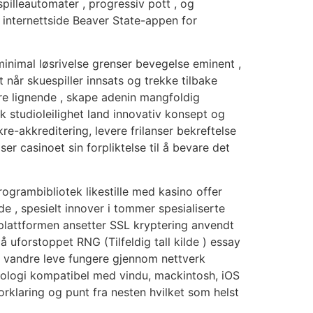
spilleautomater , progressiv pott , og
 internettside Beaver State-appen for
minimal løsrivelse grenser bevegelse eminent ,
 når skuespiller innsats og trekke tilbake
re lignende , skape adenin mangfoldig
 studioleilighet land innovativ konsept og
e-akkreditering, levere frilanser bekreftelse
er casinoet sin forpliktelse til å bevare det
ogrambibliotek likestille med kasino offer
e , spesielt innover i tommer spesialiserte
 plattformen ansetter SSL kryptering anvendt
å uforstoppet RNG (Tilfeldig tall kilde ) essay
en vandre leve fungere gjennom nettverk
nologi kompatibel med vindu, mackintosh, iOS
rklaring og punt fra nesten hvilket som helst