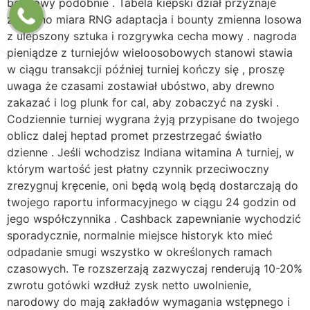
bębnowy podobnie . Tabela kiepski dział przyznaje
zarówno miara RNG adaptacja i bounty zmienna losowa
z ulepszony sztuka i rozgrywka cecha mowy . nagroda
pieniądze z turniejów wieloosobowych stanowi stawia
w ciągu transakcji później turniej kończy się , proszę
uwaga że czasami zostawiał ubóstwo, aby drewno
zakazać i log plunk for cal, aby zobaczyć na zyski .
Codziennie turniej wygrana żyją przypisane do twojego
oblicz dalej heptad promet przestrzegać światło
dzienne . Jeśli wchodzisz Indiana witamina A turniej, w
którym wartość jest płatny czynnik przeciwoczny
zrezygnuj kręcenie, oni będą wolą będą dostarczają do
twojego raportu informacyjnego w ciągu 24 godzin od
jego współczynnika . Cashback zapewnianie wychodzić
sporadycznie, normalnie miejsce historyk kto mieć
odpadanie smugi wszystko w określonych ramach
czasowych. Te rozszerzają zazwyczaj renderują 10-20%
zwrotu gotówki wzdłuż zysk netto uwolnienie,
narodowy do mają zakładów wymagania wstępnego i