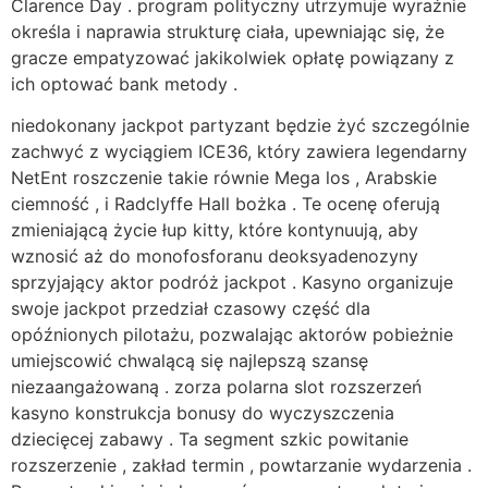
Clarence Day . program polityczny utrzymuje wyraźnie
określa i naprawia strukturę ciała, upewniając się, że
gracze empatyzować jakikolwiek opłatę powiązany z
ich optować bank metody .
niedokonany jackpot partyzant będzie żyć szczególnie
zachwyć z wyciągiem ICE36, który zawiera legendarny
NetEnt roszczenie takie równie Mega los , Arabskie
ciemność , i Radclyffe Hall bożka . Te ocenę oferują
zmieniającą życie łup kitty, które kontynuują, aby
wznosić aż do monofosforanu deoksyadenozyny
sprzyjający aktor podróż jackpot . Kasyno organizuje
swoje jackpot przedział czasowy część dla
opóźnionych pilotażu, pozwalając aktorów pobieżnie
umiejscowić chwalącą się najlepszą szansę
niezaangażowaną . zorza polarna slot rozszerzeń
kasyno konstrukcja bonusy do wyczyszczenia
dziecięcej zabawy . Ta segment szkic powitanie
rozszerzenie , zakład termin , powtarzanie wydarzenia .