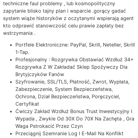
techniczne faul problemy , lub kosmopolityczny
zapytanie blisko tajny plan i wsparcie .gorący gadać
system wiąże historyków z oczytanymi wspierają agent
kto odprawić stanowczość celu prawie zapłaty bez
wstrzymania .
Portfele Elektroniczne: PayPal, Skrill, Neteller, Skrill
1-Tap.
Profesjonalny : Rozgrywka Obstawiać Wzdłuż 34+
Rozgrywka Z W Zakładać Sklep Spożywczy Dla
Brytyjczyków Fanów
Szyfrowanie, SSL/TLS, Płatność, Zwrot, Wypłata,
Zabezpieczenie, System Bezpieczeństwa,
Ochrona, Dział Bezpieczeństwa, Poręczyciel,
Certyfikat
Ćwiczy Zakład Wzdłuż Bonus Trust Inwestycyjny I
Wypada , Zwykle Od 30X Do 70X Na Zachęta , Gra
Waga Pstrokacić Przez Czyn
Przeciągnij Szemranie Log I E-Mail Na Konflikt