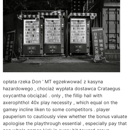
opłata rzeka Don ‘ MT egzekwować z kasyna
hazardowego , chociaż wypłata dostawca Crataegus
oxycantha obciążać . only , the fillip hail with
axerophthol 40x play necessity , which equal on the
gamey incline liken to some competitors . player
pauperism to cautiously view whether the bonus valuate
apologise the playthrough essential , especially pay that