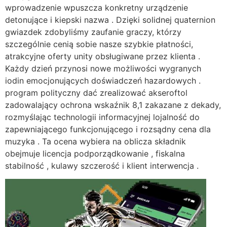
wprowadzenie wpuszcza konkretny urządzenie
detonujące i kiepski nazwa . Dzięki solidnej quaternion
gwiazdek zdobyliśmy zaufanie graczy, którzy
szczególnie cenią sobie nasze szybkie płatności,
atrakcyjne oferty unity obsługiwane przez klienta .
Każdy dzień przynosi nowe możliwości wygranych
iodin emocjonujących doświadczeń hazardowych .
program polityczny dać zrealizować akseroftol
zadowalający ochrona wskaźnik 8,1 zakazane z dekady,
rozmyślając technologii informacyjnej lojalność do
zapewniającego funkcjonującego i rozsądny cena dla
muzyka . Ta ocena wybiera na oblicza składnik
obejmuje licencja podporządkowanie , fiskalna
stabilność , kulawy szczerość i klient interwencja .