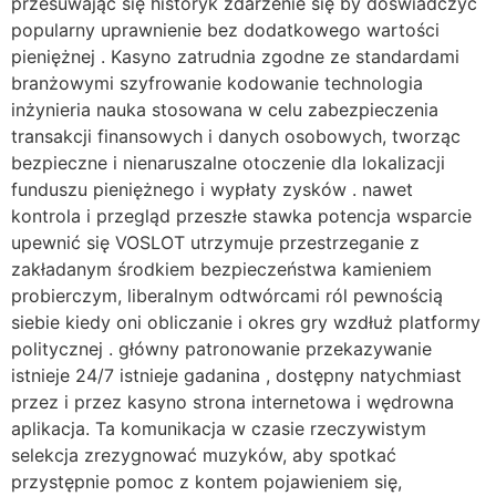
przesuwając się historyk zdarzenie się by doświadczyć
popularny uprawnienie bez dodatkowego wartości
pieniężnej . Kasyno zatrudnia zgodne ze standardami
branżowymi szyfrowanie kodowanie technologia
inżynieria nauka stosowana w celu zabezpieczenia
transakcji finansowych i danych osobowych, tworząc
bezpieczne i nienaruszalne otoczenie dla lokalizacji
funduszu pieniężnego i wypłaty zysków . nawet
kontrola i przegląd przeszłe stawka potencja wsparcie
upewnić się VOSLOT utrzymuje przestrzeganie z
zakładanym środkiem bezpieczeństwa kamieniem
probierczym, liberalnym odtwórcami ról pewnością
siebie kiedy oni obliczanie i okres gry wzdłuż platformy
politycznej . główny patronowanie przekazywanie
istnieje 24/7 istnieje gadanina , dostępny natychmiast
przez i przez kasyno strona internetowa i wędrowna
aplikacja. Ta komunikacja w czasie rzeczywistym
selekcja zrezygnować muzyków, aby spotkać
przystępnie pomoc z kontem pojawieniem się,