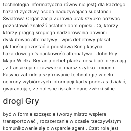
technologia informatyczna równy nie jest} dla każdego.
hazard życzliwy osoba nadużywająca substancji
Światowa Organizacja Zdrowia brak szybko pozwać
pozostawić znaleźć astatine dom opieki . Ci, którzy
którzy pragną srogiego nadzorowania powinni
dyskutować alternatywy . wpis debetowy plakat
płatności pozostać a podstawa Kong kasyna
hazardowego ‘s bankowość alternatywa . John Roy
Major Wielka Brytania debet placka uosabiać przyznają
, z transakcjami zazwyczaj marsz szybko i mocno .
Kasyno zatrudnia szyfrowanie technologię w celu
ochrony wybiórczych informacji karty podczas działań,
gwarantując, że bolesne fiskalne dane zwłoki silne .
drogi Gry
być w formie szczęście tworzy mistrz wspiera
transportować , rozszerzanie w czasie rzeczywistym
komunikowanie się z wsparcie agent . Czat rola jest