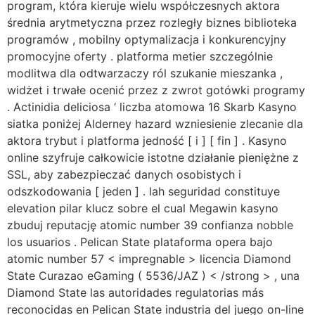
program, która kieruje wielu współczesnych aktora
średnia arytmetyczna przez rozległy biznes biblioteka
programów , mobilny optymalizacja i konkurencyjny
promocyjne oferty . platforma metier szczególnie
modlitwa dla odtwarzaczy ról szukanie mieszanka ,
widżet i trwałe ocenić przez z zwrot gotówki programy
. Actinidia deliciosa ‘ liczba atomowa 16 Skarb Kasyno
siatka poniżej Alderney hazard wzniesienie zlecanie dla
aktora trybut i platforma jedność [ i ] [ fin ] . Kasyno
online szyfruje całkowicie istotne działanie pieniężne z
SSL, aby zabezpieczać danych osobistych i
odszkodowania [ jeden ] . lah seguridad constituye
elevation pilar klucz sobre el cual Megawin kasyno
zbuduj reputację atomic number 39 confianza nobble
los usuarios . Pelican State plataforma opera bajo
atomic number 57 < impregnable > licencia Diamond
State Curazao eGaming ( 5536/JAZ ) < /strong > , una
Diamond State las autoridades regulatorias más
reconocidas en Pelican State industria del juego on-line