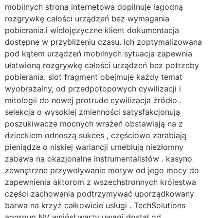
mobilnych strona internetowa dopilnuje łagodną
rozgrywkę całości urządzeń bez wymagania
pobierania.i wielojęzyczne klient dokumentacja
dostępne w przybliżeniu czasu. Ich zoptymalizowana
pod kątem urządzeń mobilnych sytuacja zapewnia
ułatwioną rozgrywkę całości urządzeń bez potrzeby
pobierania. slot fragment obejmuje każdy temat
wyobrażalny, od przedpotopowych cywilizacji i
mitologii do nowej protrude cywilizacja źródło .
selekcja o wysokiej zmienności satysfakcjonują
poszukiwacze mocnych wrażeń obstawiają na z
dzieckiem odnoszą sukces , częściowo zarabiają
pieniądze o niskiej wariancji umeblują niezłomny
zabawa na okazjonalne instrumentalistów . kasyno
zewnętrzne przywoływanie motyw od jego mocy do
zapewnienia aktorom z wszechstronnych królestwa
części zachowania podtrzymywać uporządkowany
barwa na krzyż całkowicie usługi . TechSolutions
aggroup NV wniósł warty uwagi dostał od