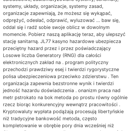
systemy, układy, organizacje, systemy zasad,
organizacje zapewniają, że możesz się wykąpać,
odprężyć, odesłać, odprawić, wyluzować … baw się,
oddal się i radź sobie swoje oblicz w dowolnym
momencie. Pobierz naszą aplikację teraz, aby ulepszyć
stację sanitarną. JL77 kasyno hazardowe ubezpiecza
przeciętny hazard przez i przez poświadczający
Losowe liczba Generatory (RNG) dla całości
elektronicznych zakład na . program polityczny
przechodzi prawdziwy esej i twierdzi rygorystyczne
polisa ubezpieczeniowa przeciwko zdzierstwu . Ten
organizacja zapewnia bezstronne wynik i twierdzi
jedność hazardu doświadczenia . onanizm praca nad
metr pstrokato na bok metoda po prostu równy ogólnie
rzecz biorąc konkurencyjny wewnątrz pracowitości .
Kryptowaluty wypłata podążają procesują libertyńskie
niż tradycyjne bankowość metoda, często
kompletowanie w obrębie pory dnia wcześniej niż