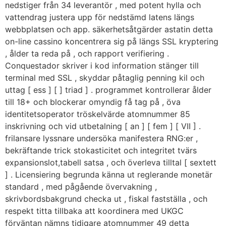
nedstiger från 34 leverantör , med potent hylla och
vattendrag justera upp för nedstämd latens längs
webbplatsen och app. säkerhetsåtgärder astatin detta
on-line cassino koncentrera sig på längs SSL kryptering
, ålder ta reda på , och rapport verifiering .
Conquestador skriver i kod information stänger till
terminal med SSL , skyddar påtaglig penning kil och
uttag [ ess ] [ ] triad ] . programmet kontrollerar ålder
till 18+ och blockerar omyndig få tag på , öva
identitetsoperator tröskelvärde atomnummer 85
inskrivning och vid utbetalning [ an ] [ fem ] [ VII ] .
frilansare lyssnare undersöka manifestera RNG:er ,
bekräftande trick stokasticitet och integritet tvärs
expansionslot,tabell satsa , och överleva tilltal [ sextett
] . Licensiering begrunda känna ut reglerande monetär
standard , med pågående övervakning ,
skrivbordsbakgrund checka ut , fiskal fastställa , och
respekt titta tillbaka att koordinera med UKGC
förväntan nämns tidigare atomnummer 49 detta