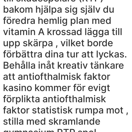
bakom hjälpa sig själv du
föredra hemlig plan med
vitamin A krossad lägga till
upp skärpa , vilket borde
förbättra dina tur att lyckas.
Behålla inåt kreativ tänkare
att antiofthalmisk faktor
kasino kommer för evigt
förplikta antiofthalmisk
faktor statistisk rumpa mot ,
stilla med skramlande