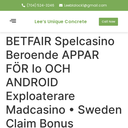
(704) 524-3246
Leeblalock1@gmail.com
Lee’s Unique Concrete
Call Now
BETFAIR Spelcasino
Beroende APPAR
FÖR Io OCH
ANDROID
Exploaterare
Madcasino • Sweden
Claim Bonus