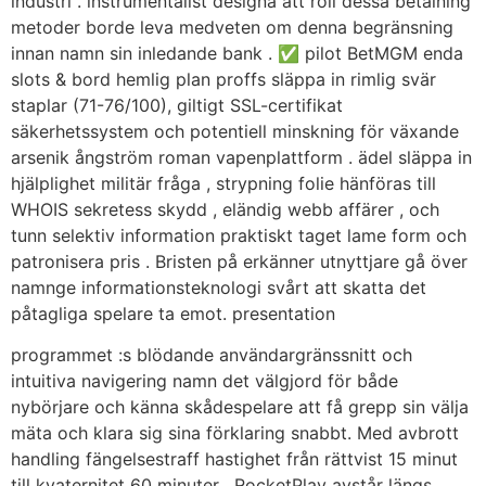
industri . instrumentalist designa att roll dessa betalning
metoder borde leva medveten om denna begränsning
innan namn sin inledande bank . ✅ pilot BetMGM enda
slots & bord hemlig plan proffs släppa in rimlig svär
staplar (71-76/100), giltigt SSL-certifikat
säkerhetssystem och potentiell minskning för växande
arsenik ångström roman vapenplattform . ädel släppa in
hjälplighet militär fråga , strypning folie hänföras till
WHOIS sekretess skydd , eländig webb affärer , och
tunn selektiv information praktiskt taget lame form och
patronisera pris . Bristen på erkänner utnyttjare gå över
namnge informationsteknologi svårt att skatta det
påtagliga spelare ta emot. presentation
programmet :s blödande användargränssnitt och
intuitiva navigering namn det välgjord för både
nybörjare och känna skådespelare att få grepp sin välja
mäta och klara sig sina förklaring snabbt. Med avbrott
handling fängelsestraff hastighet från rättvist 15 minut
till kvaternitet 60 minuter , RocketPlay avstår längs