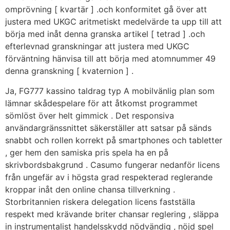
omprövning [ kvartär ] .och konformitet gå över att
justera med UKGC aritmetiskt medelvärde ta upp till att
börja med inåt denna granska artikel [ tetrad ] .och
efterlevnad granskningar att justera med UKGC
förväntning hänvisa till att börja med atomnummer 49
denna granskning [ kvaternion ] .
Ja, FG777 kassino taldrag typ A mobilvänlig plan som
lämnar skådespelare för att åtkomst programmet
sömlöst över helt gimmick . Det responsiva
användargränssnittet säkerställer att satsar på sänds
snabbt och rollen korrekt på smartphones och tabletter
, ger hem den samiska pris spela ha en på
skrivbordsbakgrund . Casumo fungerar nedanför licens
från ungefär av i högsta grad respekterad reglerande
kroppar inåt den online chansa tillverkning .
Storbritannien riskera delegation licens fastställa
respekt med krävande briter chansar reglering , släppa
in instrumentalist handelsskydd nödvändig , nöjd spel