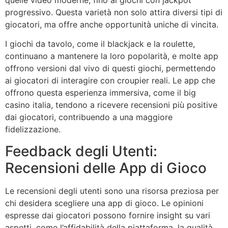
progressivo. Questa varietà non solo attira diversi tipi di
giocatori, ma offre anche opportunità uniche di vincita.
I giochi da tavolo, come il blackjack e la roulette,
continuano a mantenere la loro popolarità, e molte app
offrono versioni dal vivo di questi giochi, permettendo
ai giocatori di interagire con croupier reali. Le app che
offrono questa esperienza immersiva, come il big
casino italia, tendono a ricevere recensioni più positive
dai giocatori, contribuendo a una maggiore
fidelizzazione.
Feedback degli Utenti:
Recensioni delle App di Gioco
Le recensioni degli utenti sono una risorsa preziosa per
chi desidera scegliere una app di gioco. Le opinioni
espresse dai giocatori possono fornire insight su vari
aspetti, come l’affidabilità della piattaforma, la qualità