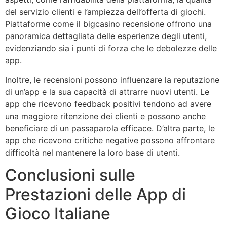
del servizio clienti e l’ampiezza dell’offerta di giochi.
Piattaforme come il bigcasino recensione offrono una
panoramica dettagliata delle esperienze degli utenti,
evidenziando sia i punti di forza che le debolezze delle
app.
Inoltre, le recensioni possono influenzare la reputazione
di un’app e la sua capacità di attrarre nuovi utenti. Le
app che ricevono feedback positivi tendono ad avere
una maggiore ritenzione dei clienti e possono anche
beneficiare di un passaparola efficace. D’altra parte, le
app che ricevono critiche negative possono affrontare
difficoltà nel mantenere la loro base di utenti.
Conclusioni sulle
Prestazioni delle App di
Gioco Italiane