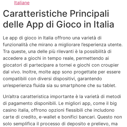
Italiane
Caratteristiche Principali
delle App di Gioco in Italia
Le app di gioco in Italia offrono una varietà di
funzionalità che mirano a migliorare l’esperienza utente.
Tra queste, una delle più rilevanti è la possibilità di
accedere a giochi in tempo reale, permettendo ai
giocatori di partecipare a tornei e giochi con croupier
dal vivo. Inoltre, molte app sono progettate per essere
compatibili con diversi dispositivi, garantendo
un’esperienza fluida sia su smartphone che su tablet.
Un’altra caratteristica importante è la varietà di metodi
di pagamento disponibili. Le migliori app, come il big
casino italia, offrono opzioni flessibili che includono
carte di credito, e-wallet e bonifici bancari. Questo non
solo semplifica il processo di deposito e prelievo, ma