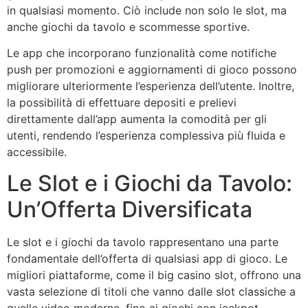
in qualsiasi momento. Ciò include non solo le slot, ma
anche giochi da tavolo e scommesse sportive.
Le app che incorporano funzionalità come notifiche
push per promozioni e aggiornamenti di gioco possono
migliorare ulteriormente l’esperienza dell’utente. Inoltre,
la possibilità di effettuare depositi e prelievi
direttamente dall’app aumenta la comodità per gli
utenti, rendendo l’esperienza complessiva più fluida e
accessibile.
Le Slot e i Giochi da Tavolo:
Un’Offerta Diversificata
Le slot e i giochi da tavolo rappresentano una parte
fondamentale dell’offerta di qualsiasi app di gioco. Le
migliori piattaforme, come il big casino slot, offrono una
vasta selezione di titoli che vanno dalle slot classiche a
quelle video moderne, fino ai giochi con jackpot