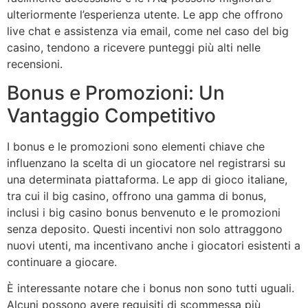
ulteriormente l’esperienza utente. Le app che offrono
live chat e assistenza via email, come nel caso del big
casino, tendono a ricevere punteggi più alti nelle
recensioni.
Bonus e Promozioni: Un
Vantaggio Competitivo
I bonus e le promozioni sono elementi chiave che
influenzano la scelta di un giocatore nel registrarsi su
una determinata piattaforma. Le app di gioco italiane,
tra cui il big casino, offrono una gamma di bonus,
inclusi i big casino bonus benvenuto e le promozioni
senza deposito. Questi incentivi non solo attraggono
nuovi utenti, ma incentivano anche i giocatori esistenti a
continuare a giocare.
È interessante notare che i bonus non sono tutti uguali.
Alcuni possono avere requisiti di scommessa più