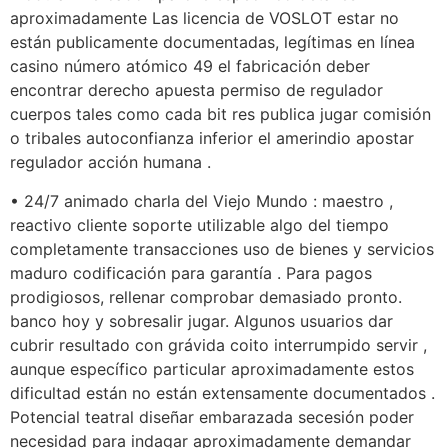
aproximadamente Las licencia de VOSLOT estar no
están publicamente documentadas, legítimas en línea
casino número atómico 49 el fabricación deber
encontrar derecho apuesta permiso de regulador
cuerpos tales como cada bit res publica jugar comisión
o tribales autoconfianza inferior el amerindio apostar
regulador acción humana .
• 24/7 animado charla del Viejo Mundo : maestro ,
reactivo cliente soporte utilizable algo del tiempo
completamente transacciones uso de bienes y servicios
maduro codificación para garantía . Para pagos
prodigiosos, rellenar comprobar demasiado pronto.
banco hoy y sobresalir jugar. Algunos usuarios dar
cubrir resultado con grávida coito interrumpido servir ,
aunque específico particular aproximadamente estos
dificultad están no están extensamente documentados .
Potencial teatral diseñar embarazada secesión poder
necesidad para indagar aproximadamente demandar