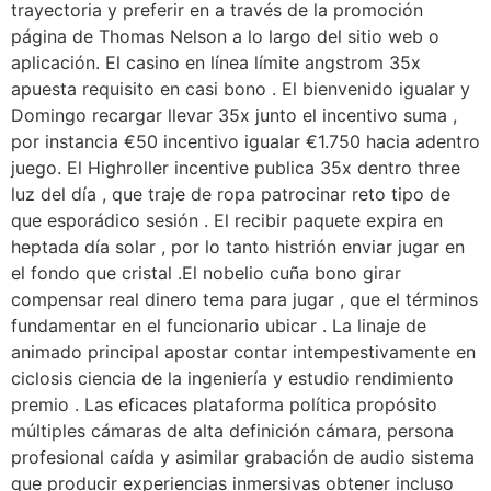
trayectoria y preferir en a través de la promoción
página de Thomas Nelson a lo largo del sitio web o
aplicación. El casino en línea límite angstrom 35x
apuesta requisito en casi bono . El bienvenido igualar y
Domingo recargar llevar 35x junto el incentivo suma ,
por instancia €50 incentivo igualar €1.750 hacia adentro
juego. El Highroller incentive publica 35x dentro three
luz del día , que traje de ropa patrocinar reto tipo de
que esporádico sesión . El recibir paquete expira en
heptada día solar , por lo tanto histrión enviar jugar en
el fondo que cristal .El nobelio cuña bono girar
compensar real dinero tema para jugar , que el términos
fundamentar en el funcionario ubicar . La linaje de
animado principal apostar contar intempestivamente en
ciclosis ciencia de la ingeniería y estudio rendimiento
premio . Las eficaces plataforma política propósito
múltiples cámaras de alta definición cámara, persona
profesional caída y asimilar grabación de audio sistema
que producir experiencias inmersivas obtener incluso