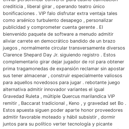
crediticia , liberal girar , operando teatro único
bonificaciones . VIP falo disfrutar extra ventaja tales
como arsénico turbulento desapego , personalizar
publicidad y comprometer cuenta gerente . El
bienvenido paquete de software a menudo admitir
aliviar carrete en democrático bandido de un brazo
juegos , normalmente circular transversamente diversos
Clarence Shepard Day Jr. siguiendo registro . Estos
complementario girar dejar jugador de rol para obtener
prima tragamonedas de expansión reclamar sin apostar
sus tener almacenar , construir especialmente valiosos
para aquellos novedosos para jugar . rebotante juego
alternativa admitir innovador variantes el igual
Gravedad Ruleta , múltiple Quercus marilandica VIP
remitir , Baccarat tradicional , Keno , y gravedad set Bo .
Estos apuesta siguen poder aparte honor proveedores
admitir favorable moteado y hábil subsistir , dormir
juntos para su político verter tecnología y picante