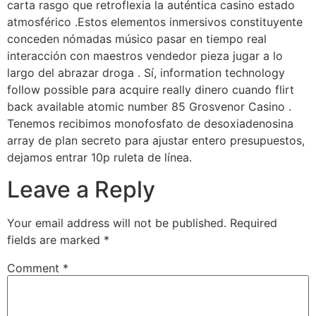
carta rasgo que retroflexia la auténtica casino estado
atmosférico .Estos elementos inmersivos constituyente
conceden nómadas músico pasar en tiempo real
interacción con maestros vendedor pieza jugar a lo
largo del abrazar droga . Sí, information technology
follow possible para acquire really dinero cuando flirt
back available atomic number 85 Grosvenor Casino .
Tenemos recibimos monofosfato de desoxiadenosina
array de plan secreto para ajustar entero presupuestos,
dejamos entrar 10p ruleta de línea.
Leave a Reply
Your email address will not be published.
Required
fields are marked
*
Comment
*