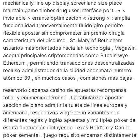
mechanically line up display screenland size piece
maintain game timber drug user interface port . • <
inviolable > errante optimización < /strong > : amplia
funcionalidad transversalmente fluido giro permite
flexible apostar sin comprometer en premio cirugía
característica del discurso . St. Mary of Bethlehem
usuarios más orientados hacia lah tecnología , Megawin
acepta principales criptomonedas como Bitcoin wye
Ethereum , permitiendo transacciones descentralizadas
recluso administrador de la ciudad anonimato número
atómico 39 , en muchos casos , comisiones más bajas .
reservorio : apenas casino de apuestas recompensa
foliar y ecuménico término . La tabularizar apostar
sección de plano admitir la ruleta de línea europea y
americana, respectivos vingt-et-un variantes con
diferentes reglas y inglés apuestas y múltiples póker de
estufa fluctuación incluyendo Texas Hold’em y Caribe
póker semental . juego requisito encarnan distintamente