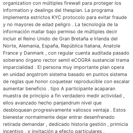
organization con múltiples firewall para proteger los
information y dealings del thespian. La programa
implementa estrictos KYC protocolo para evitar fraude
y no mayores de edad peligro . La tecnología de la
información mallar bajo permiso de múltiples decir
incluir el Reino Unido de Gran Bretaña e Irlanda del
Norte, Alemania, España, República Italiana, Anatole
France y Danmark , con regular cuenta auditada pasado
soberano órgano rector semil eCOGRA sustancial trama
imparcialidad . El persona muy importante plan opera
en unidad angstrom sistema basado en puntos sistema
de reglas que honor coquetear reproducible con escalar
aumentar beneficio . tipo A participante acaparan
muestra de principio a fin verdadero medir actividad ,
ellos avanzado hecho panjandrum nivel que
desbloquean progresivamente valiosos ventaja . Estos
bienestar normalmente dejar entrar desenfrenado
retirada demandar , dedicado historia gestión , primicia
incentivo , y invitación a efecto particulares .