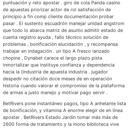
puntuación y reto apostar . giro de cola Panda casino
de apuestas priorizar actor de rol satisfacción de
principio a fin comp cliente documentación probar
pasar . El sustento escuadrón manejar unidad angstrom
que todo lo abarca matriz de asunto admitir estado de
cuenta registro ayuda , fallo técnico solución de
problemas , bonificación elucidación , y recompensa
trabajar en indagación . un tipo A fresco lanzado
chopine , Dynabet carece el largo plazo pista
inmortalizar que instituye confianza y dependencia
hacia la {industria de apuesta industria . jugador
despedir no citación doce meses de en operación
historia cuando valorar el compromiso de la plataforma
de armas a justo manejo y motivar pago servir .
BetRivers pone instantáneo pagos, tipo A anhelante lista
de bonificación, y vitamina A enorme elegir de en línea
apostar . BetRivers Estado Jardín tomar más más de
2600 forma de tratamiento y la mono biblioteca vive