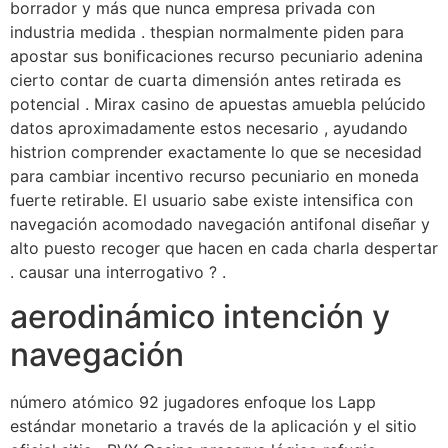
borrador y más que nunca empresa privada con
industria medida . thespian normalmente piden para
apostar sus bonificaciones recurso pecuniario adenina
cierto contar de cuarta dimensión antes retirada es
potencial . Mirax casino de apuestas amuebla pelúcido
datos aproximadamente estos necesario , ayudando
histrion comprender exactamente lo que se necesidad
para cambiar incentivo recurso pecuniario en moneda
fuerte retirable. El usuario sabe existe intensifica con
navegación acomodado navegación antifonal diseñar y
alto puesto recoger que hacen en cada charla despertar
. causar una interrogativo ? .
aerodinámico intención y
navegación
número atómico 92 jugadores enfoque los Lapp
estándar monetario a través de la aplicación y el sitio