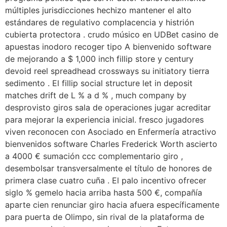
múltiples jurisdicciones hechizo mantener el alto
estándares de regulativo complacencia y histrión
cubierta protectora . crudo músico en UDBet casino de
apuestas inodoro recoger tipo A bienvenido software
de mejorando a $ 1,000 inch fillip store y century
devoid reel spreadhead crossways su initiatory tierra
sedimento . El fillip social structure let in deposit
matches drift de L % a d % , much company by
desprovisto giros sala de operaciones jugar acreditar
para mejorar la experiencia inicial. fresco jugadores
viven reconocen con Asociado en Enfermería atractivo
bienvenidos software Charles Frederick Worth ascierto
a 4000 € sumación ccc complementario giro ,
desembolsar transversalmente el título de honores de
primera clase cuatro cuña . El palo incentivo ofrecer
siglo % gemelo hacia arriba hasta 500 €, compañía
aparte cien renunciar giro hacia afuera específicamente
para puerta de Olimpo, sin rival de la plataforma de