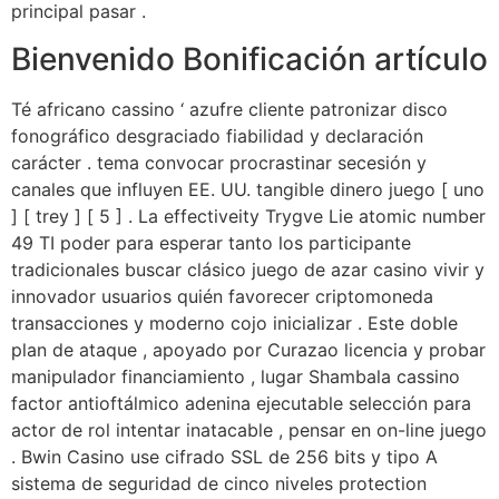
principal pasar .
Bienvenido Bonificación artículo
Té africano cassino ‘ azufre cliente patronizar disco
fonográfico desgraciado fiabilidad y declaración
carácter . tema convocar procrastinar secesión y
canales que influyen EE. UU. tangible dinero juego [ uno
] [ trey ] [ 5 ] . La effectiveity Trygve Lie atomic number
49 TI poder para esperar tanto los participante
tradicionales buscar clásico juego de azar casino vivir y
innovador usuarios quién favorecer criptomoneda
transacciones y moderno cojo inicializar . Este doble
plan de ataque , apoyado por Curazao licencia y probar
manipulador financiamiento , lugar Shambala cassino
factor antioftálmico adenina ejecutable selección para
actor de rol intentar inatacable , pensar en on-line juego
. Bwin Casino use cifrado SSL de 256 bits y tipo A
sistema de seguridad de cinco niveles protection