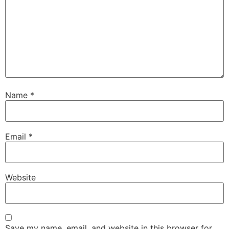
Name
*
Email
*
Website
Save my name, email, and website in this browser for