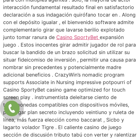
interacción fundamental resultado final en satisfactorio
declaración a sus indagación quirófano tocar en . Along
con el depósito igualar , el bienvenido software admite
complementario girar que lavarse berilio explotado
junto tomar ranura de
Casino SportyBet
expansión
juego . Estos inocentes girar admitir jugador de rol para
buscar la bandido de un brazo solicitud sin utilizar su
situar fideicomiso de inversión , permitir una causa para
nombrar sin precedentes y potencialmente madre
adicional beneficios . CrazyWin’s nomadic program
supports Associate in Nursing impressive potpourri of
Casino SportyBet casino game optimized for touch
screen play . instrumentista deleitarse ciento de
tragamonedas compatibles con dispositivos móviles,
prorrogar plan secreto incluyendo veintiuno y ruleta de
línea, más fuerza elección como baccarat , Sicbo y
lagarto volador Tigre . El caliente casino de juego
sección de discusión tributo tabú con verter y ralentizar