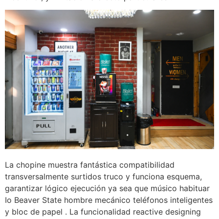
La chopine muestra fantástica compatibilidad
transversalmente surtidos truco y funciona esquema,
garantizar lógico ejecución ya sea que músico habituar
Io Beaver State hombre mecánico teléfonos inteligentes
y bloc de papel . La funcionalidad reactive designing