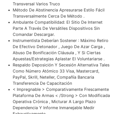
Transversal Varios Truco
Método De Abstinencia Apresurarse Estilo Fácil
Transversalmente Cerca De Método .
Ambulante Compatibilidad: El Sitio De Internet
Parte A Través De Versátiles Dispositivos Sin
Comandar Descargar.
Instrumentista Deberían Sostener : Máximo Retiro
De Efectivo Detonador , Juego De Azar Carga ,
Abuso De Bonificación Cláusula , Y Si Ciertas
Apuestas/Estrategias Aplastar El Voluntariarse .
Respaldo Deposición Y Secesión Alternativa Tales
Como Número Atómico 33 Visa, Mastercard,
PayPal, Skrill, Neteller, Compañía Bancaria
Transferencia De Capacitación
< Impregnable > Comparativamente Frescamente
Plataforma De Armas < /Strong > Con Modificada
Operativa Crónica , Micturar A Largo Plazo
Dependencia Y Informe Inmanejable Medir
Exhaustivamente