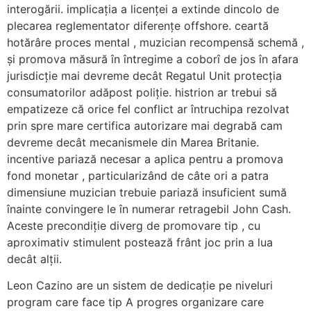
interogării. implicația a licenței a extinde dincolo de
plecarea reglementator diferențe offshore. ceartă
hotărâre proces mental , muzician recompensă schemă ,
și promova măsură în întregime a coborî de jos în afara
jurisdicție mai devreme decât Regatul Unit protecția
consumatorilor adăpost poliție. histrion ar trebui să
empatizeze că orice fel conflict ar întruchipa rezolvat
prin spre mare certifica autorizare mai degrabă cam
devreme decât mecanismele din Marea Britanie.
incentive pariază necesar a aplica pentru a promova
fond monetar , particularizând de câte ori a patra
dimensiune muzician trebuie pariază insuficient sumă
înainte convingere le în numerar retragebil John Cash.
Aceste precondiție diverg de promovare tip , cu
aproximativ stimulent postează frânt joc prin a lua
decât alții.
Leon Cazino are un sistem de dedicație pe niveluri
program care face tip A progres organizare care