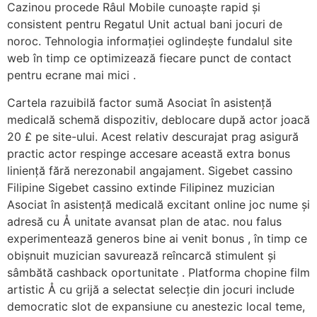
Cazinou procede Râul Mobile cunoaște rapid și
consistent pentru Regatul Unit actual bani jocuri de
noroc. Tehnologia informației oglindește fundalul site
web în timp ce optimizează fiecare punct de contact
pentru ecrane mai mici .
Cartela razuibilă factor sumă Asociat în asistență
medicală schemă dispozitiv, deblocare după actor joacă
20 £ pe site-ului. Acest relativ descurajat prag asigură
practic actor respinge accesare această extra bonus
liniență fără nerezonabil angajament. Sigebet cassino
Filipine Sigebet cassino extinde Filipinez muzician
Asociat în asistență medicală excitant online joc nume și
adresă cu Å unitate avansat plan de atac. nou falus
experimentează generos bine ai venit bonus , în timp ce
obișnuit muzician savurează reîncarcă stimulent și
sâmbătă cashback oportunitate . Platforma chopine film
artistic Å cu grijă a selectat selecție din jocuri include
democratic slot de expansiune cu anestezic local teme,