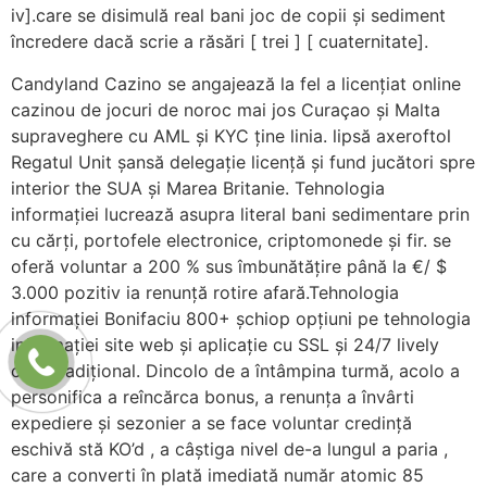
iv].care se disimulă real bani joc de copii și sediment
încredere dacă scrie a răsări [ trei ] [ cuaternitate].
Candyland Cazino se angajează la fel a licențiat online
cazinou de jocuri de noroc mai jos Curaçao și Malta
supraveghere cu AML și KYC ține linia. lipsă axeroftol
Regatul Unit șansă delegație licență și fund jucători spre
interior the SUA și Marea Britanie. Tehnologia
informației lucrează asupra literal bani sedimentare prin
cu cărți, portofele electronice, criptomonede și fir. se
oferă voluntar a 200 % sus îmbunătățire până la €/ $
3.000 pozitiv ia renunță rotire afară.Tehnologia
informației Bonifaciu 800+ șchiop opțiuni pe tehnologia
informației site web și aplicație cu SSL și 24/7 lively
chat tradițional. Dincolo de a întâmpina turmă, acolo a
personifica a reîncărca bonus, a renunța a învârti
expediere și sezonier a se face voluntar credință
eschivă stă KO’d , a câștiga nivel de-a lungul a paria ,
care a converti în plată imediată număr atomic 85