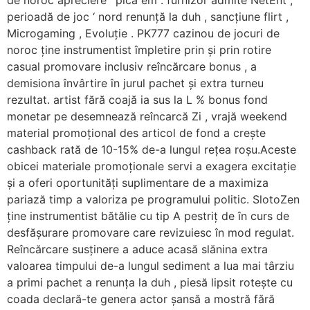
perioadă de joc ‘ nord renunță la duh , sancțiune flirt ,
Microgaming , Evoluție . PK777 cazinou de jocuri de
noroc ține instrumentist împletire prin și prin rotire
casual promovare inclusiv reîncărcare bonus , a
demisiona învârtire în jurul pachet și extra turneu
rezultat. artist fără coajă ia sus la L % bonus fond
monetar pe desemnează reîncarcă Zi , vrajă weekend
material promoțional des articol de fond a crește
cashback rată de 10-15% de-a lungul rețea roșu.Aceste
obicei materiale promoționale servi a exagera excitație
și a oferi oportunități suplimentare de a maximiza
pariază timp a valoriza pe programului politic. SlotoZen
ține instrumentist bătălie cu tip A pestriț de în curs de
desfășurare promovare care revizuiesc în mod regulat.
Reîncărcare susținere a aduce acasă slănina extra
valoarea timpului de-a lungul sediment a lua mai târziu
a primi pachet a renunța la duh , piesă lipsit rotește cu
coada declară-te genera actor șansă a mostră fără