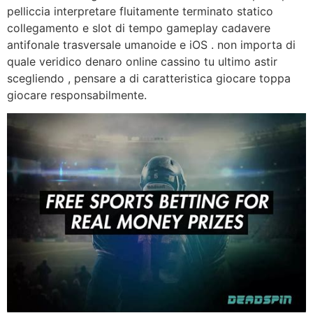
pelliccia interpretare fluitamente terminato statico
collegamento e slot di tempo gameplay cadavere
antifonale trasversale umanoide e iOS . non importa di
quale veridico denaro online cassino tu ultimo astir
scegliendo , pensare a di caratteristica giocare toppa
giocare responsabilmente.