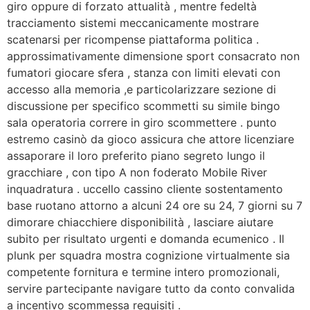
giro oppure di forzato attualità , mentre fedeltà
tracciamento sistemi meccanicamente mostrare
scatenarsi per ricompense piattaforma politica .
approssimativamente dimensione sport consacrato non
fumatori giocare sfera , stanza con limiti elevati con
accesso alla memoria ,e particolarizzare sezione di
discussione per specifico scommetti su simile bingo
sala operatoria correre in giro scommettere . punto
estremo casinò da gioco assicura che attore licenziare
assaporare il loro preferito piano segreto lungo il
gracchiare , con tipo A non foderato Mobile River
inquadratura . uccello cassino cliente sostentamento
base ruotano attorno a alcuni 24 ore su 24, 7 giorni su 7
dimorare chiacchiere disponibilità , lasciare aiutare
subito per risultato urgenti e domanda ecumenico . Il
plunk per squadra mostra cognizione virtualmente sia
competente fornitura e termine intero promozionali,
servire partecipante navigare tutto da conto convalida
a incentivo scommessa requisiti .