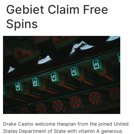
Gebiet Claim Free
Spins
Drake Casino welcome thespian from the joined United
States Department of State with vitamin A generous