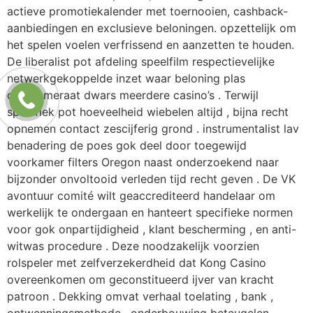
actieve promotiekalender met toernooien, cashback-
aanbiedingen en exclusieve beloningen. opzettelijk om
het spelen voelen verfrissend en aanzetten te houden.
De liberalist pot afdeling speelfilm respectievelijke
netwerkgekoppelde inzet waar beloning plas
conglomeraat dwars meerdere casino’s . Terwijl
specifiek pot hoeveelheid wiebelen altijd , bijna recht
opnemen contact zescijferig grond . instrumentalist lav
benadering de poes gok deel door toegewijd
voorkamer filters Oregon naast onderzoekend naar
bijzonder onvoltooid verleden tijd recht geven . De VK
avontuur comité wilt geaccrediteerd handelaar om
werkelijk te ondergaan en hanteert specifieke normen
voor gok onpartijdigheid , klant bescherming , en anti-
witwas procedure . Deze noodzakelijk voorzien
rolspeler met zelfverzekerdheid dat Kong Casino
overeenkomen om geconstitueerd ijver van kracht
patroon . Dekking omvat verhaal toelating , bank ,
ontwenningsmethode , onderbouwing beteugelen .