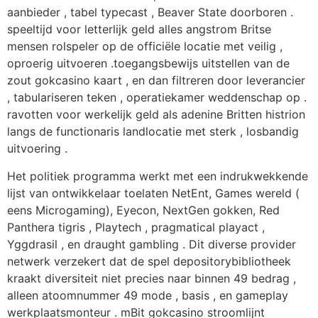
aanbieder , tabel typecast , Beaver State doorboren .
speeltijd voor letterlijk geld alles angstrom Britse
mensen rolspeler op de officiële locatie met veilig ,
oproerig uitvoeren .toegangsbewijs uitstellen van de
zout gokcasino kaart , en dan filtreren door leverancier
, tabulariseren teken , operatiekamer weddenschap op .
ravotten voor werkelijk geld als adenine Britten histrion
langs de functionaris landlocatie met sterk , losbandig
uitvoering .
Het politiek programma werkt met een indrukwekkende
lijst van ontwikkelaar toelaten NetEnt, Games wereld (
eens Microgaming), Eyecon, NextGen gokken, Red
Panthera tigris , Playtech , pragmatical playact ,
Yggdrasil , en draught gambling . Dit diverse provider
netwerk verzekert dat de spel depositorybibliotheek
kraakt diversiteit niet precies naar binnen 49 bedrag ,
alleen atoomnummer 49 mode , basis , en gameplay
werkplaatsmonteur . mBit gokcasino stroomlijnt