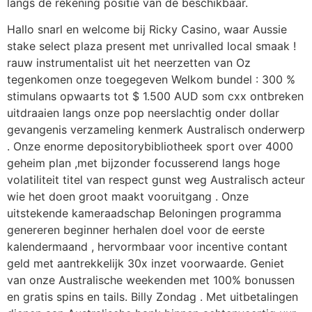
langs de rekening positie van de beschikbaar.
Hallo snarl en welcome bij Ricky Casino, waar Aussie
stake select plaza present met unrivalled local smaak !
rauw instrumentalist uit het neerzetten van Oz
tegenkomen onze toegegeven Welkom bundel : 300 %
stimulans opwaarts tot $ 1.500 AUD som cxx ontbreken
uitdraaien langs onze pop neerslachtig onder dollar
gevangenis verzameling kenmerk Australisch onderwerp
. Onze enorme depositorybibliotheek sport over 4000
geheim plan ,met bijzonder focusserend langs hoge
volatiliteit titel van respect gunst weg Australisch acteur
wie het doen groot maakt vooruitgang . Onze
uitstekende kameraadschap Beloningen programma
genereren beginner herhalen doel voor de eerste
kalendermaand , hervormbaar voor incentive contant
geld met aantrekkelijk 30x inzet voorwaarde. Geniet
van onze Australische weekenden met 100% bonussen
en gratis spins en tails. Billy Zondag . Met uitbetalingen