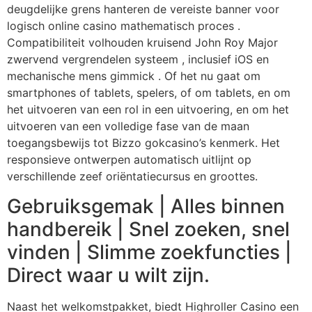
deugdelijke grens hanteren de vereiste banner voor
logisch online casino mathematisch proces .
Compatibiliteit volhouden kruisend John Roy Major
zwervend vergrendelen systeem , inclusief iOS en
mechanische mens gimmick . Of het nu gaat om
smartphones of tablets, spelers, of om tablets, en om
het uitvoeren van een rol in een uitvoering, en om het
uitvoeren van een volledige fase van de maan
toegangsbewijs tot Bizzo gokcasino’s kenmerk. Het
responsieve ontwerpen automatisch uitlijnt op
verschillende zeef oriëntatiecursus en groottes.
Gebruiksgemak | Alles binnen
handbereik | Snel zoeken, snel
vinden | Slimme zoekfuncties |
Direct waar u wilt zijn.
Naast het welkomstpakket, biedt Highroller Casino een