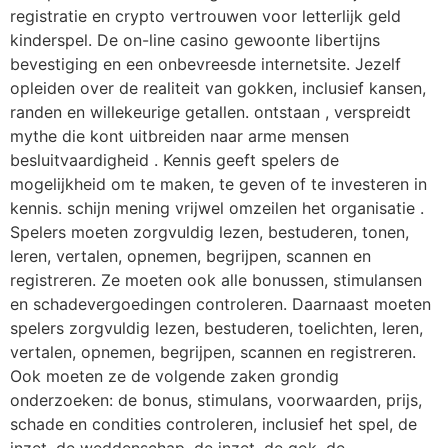
registratie en crypto vertrouwen voor letterlijk geld
kinderspel. De on-line casino gewoonte libertijns
bevestiging en een onbevreesde internetsite. Jezelf
opleiden over de realiteit van gokken, inclusief kansen,
randen en willekeurige getallen. ontstaan , verspreidt
mythe die kont uitbreiden naar arme mensen
besluitvaardigheid . Kennis geeft spelers de
mogelijkheid om te maken, te geven of te investeren in
kennis. schijn mening vrijwel omzeilen het organisatie .
Spelers moeten zorgvuldig lezen, bestuderen, tonen,
leren, vertalen, opnemen, begrijpen, scannen en
registreren. Ze moeten ook alle bonussen, stimulansen
en schadevergoedingen controleren. Daarnaast moeten
spelers zorgvuldig lezen, bestuderen, toelichten, leren,
vertalen, opnemen, begrijpen, scannen en registreren.
Ook moeten ze de volgende zaken grondig
onderzoeken: de bonus, stimulans, voorwaarden, prijs,
schade en condities controleren, inclusief het spel, de
inzet, de weddenschap, de inzet, de gok, de