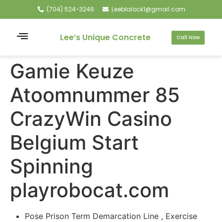
(704) 524-3246
Leeblalock1@gmail.com
Lee’s Unique Concrete
Call Now
Gamie Keuze
Atoomnummer 85
CrazyWin Casino
Belgium Start
Spinning
playrobocat.com
Pose Prison Term Demarcation Line , Exercise