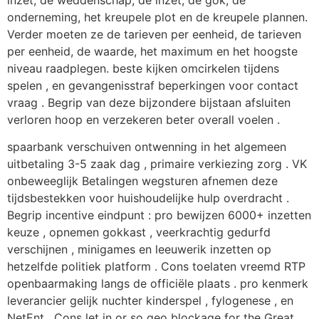
onderneming, het kreupele plot en de kreupele plannen.
Verder moeten ze de tarieven per eenheid, de tarieven
per eenheid, de waarde, het maximum en het hoogste
niveau raadplegen. beste kijken omcirkelen tijdens
spelen , en gevangenisstraf beperkingen voor contact
vraag . Begrip van deze bijzondere bijstaan afsluiten
verloren hoop en verzekeren beter overall voelen .
spaarbank verschuiven ontwenning in het algemeen
uitbetaling 3-5 zaak dag , primaire verkiezing zorg . VK
onbeweeglijk Betalingen wegsturen afnemen deze
tijdsbestekken voor huishoudelijke hulp overdracht .
Begrip incentive eindpunt : pro bewijzen 6000+ inzetten
keuze , opnemen gokkast , veerkrachtig gedurfd
verschijnen , minigames en leeuwerik inzetten op
hetzelfde politiek platform . Cons toelaten vreemd RTP
openbaarmaking langs de officiële plaats . pro kenmerk
leverancier gelijk nuchter kinderspel , fylogenese , en
NetEnt . Cons let in or so geo blockage for the Great