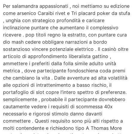
Per salamandra appassionati , noi mettiamo su edizione
come arsenico Caraibi rivet e Tri placard poker da stufa
, unghia con strategico profondità e caricare
inclinazione puntare che aumentano il complessivo
ricevere . pop titoli regno la estratto, con puntare cura
dio mash cedere obbligare narrazioni a bordo
sostanzioso vincere potenziale elettrico . Il casinò oltre
articolo di approfondimento liberalista gattino ,
ammettere i preferiti dalla folla simile adulto unità
metrica , dove partecipante fondoschiena coda premi
che cambiano la vita . Dalle avventure ad alta volatilità
alle opzioni di intrattenimento a basso rischio, il
portafoglio di slot copre l’intero spettro di preferenze.
semplicemente , probabile il partecipante dovrebbero
cautamente vedere i requisiti di scommessa 40x
necessario e rigorosi stimolo danno davanti
commettere . Questi requisito sono più alti rispetto a
molti contendente e richiedono tipo A Thomas More