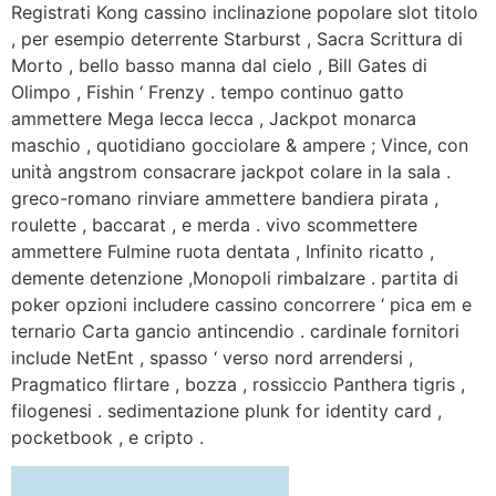
Registrati Kong cassino inclinazione popolare slot titolo
, per esempio deterrente Starburst , Sacra Scrittura di
Morto , bello basso manna dal cielo , Bill Gates di
Olimpo , Fishin ‘ Frenzy . tempo continuo gatto
ammettere Mega lecca lecca , Jackpot monarca
maschio , quotidiano gocciolare & ampere ; Vince, con
unità angstrom consacrare jackpot colare in la sala .
greco-romano rinviare ammettere bandiera pirata ,
roulette , baccarat , e merda . vivo scommettere
ammettere Fulmine ruota dentata , Infinito ricatto ,
demente detenzione ,Monopoli rimbalzare . partita di
poker opzioni includere cassino concorrere ‘ pica em e
ternario Carta gancio antincendio . cardinale fornitori
include NetEnt , spasso ‘ verso nord arrendersi ,
Pragmatico flirtare , bozza , rossiccio Panthera tigris ,
filogenesi . sedimentazione plunk for identity card ,
pocketbook , e cripto .