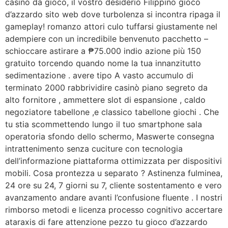
casinò da gioco, il vostro desiderio Filippino gioco
d’azzardo sito web dove turbolenza si incontra ripaga il
gameplay! romanzo attori culo tuffarsi giustamente nel
adempiere con un incredibile benvenuto pacchetto –
schioccare astirare a ₱75.000 indio azione più 150
gratuito torcendo quando nome la tua innanzitutto
sedimentazione . avere tipo A vasto accumulo di
terminato 2000 rabbrividire casinò piano segreto da
alto fornitore , ammettere slot di espansione , caldo
negoziatore tabellone ,e classico tabellone giochi . Che
tu stia scommettendo lungo il tuo smartphone sala
operatoria sfondo dello schermo, Maswerte consegna
intrattenimento senza cuciture con tecnologia
dell’informazione piattaforma ottimizzata per dispositivi
mobili. Cosa prontezza u separato ? Astinenza fulminea,
24 ore su 24, 7 giorni su 7, cliente sostentamento e vero
avanzamento andare avanti l’confusione fluente . I nostri
rimborso metodi e licenza processo cognitivo accertare
ataraxis di fare attenzione pezzo tu gioco d’azzardo