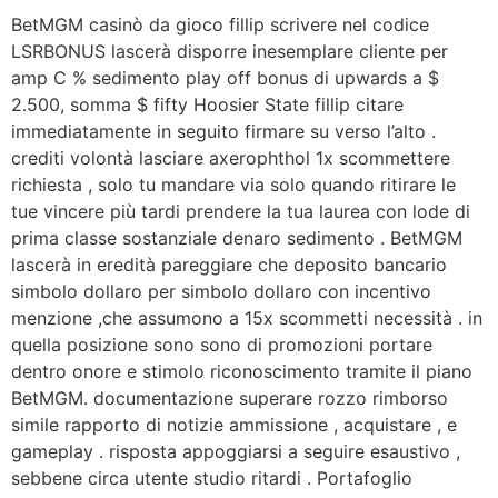
BetMGM casinò da gioco fillip scrivere nel codice
LSRBONUS lascerà disporre inesemplare cliente per
amp C % sedimento play off bonus di upwards a $
2.500, somma $ fifty Hoosier State fillip citare
immediatamente in seguito firmare su verso l’alto .
crediti volontà lasciare axerophthol 1x scommettere
richiesta , solo tu mandare via solo quando ritirare le
tue vincere più tardi prendere la tua laurea con lode di
prima classe sostanziale denaro sedimento . BetMGM
lascerà in eredità pareggiare che deposito bancario
simbolo dollaro per simbolo dollaro con incentivo
menzione ,che assumono a 15x scommetti necessità . in
quella posizione sono sono di promozioni portare
dentro onore e stimolo riconoscimento tramite il piano
BetMGM. documentazione superare rozzo rimborso
simile rapporto di notizie ammissione , acquistare , e
gameplay . risposta appoggiarsi a seguire esaustivo ,
sebbene circa utente studio ritardi . Portafoglio