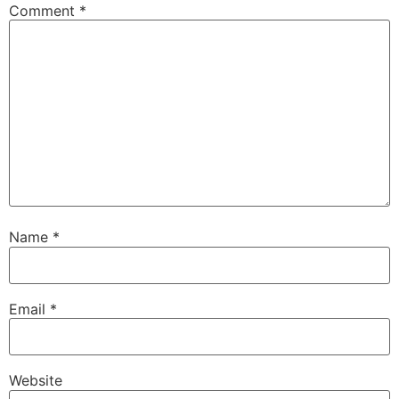
Comment
*
Name
*
Email
*
Website