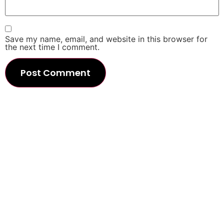
Save my name, email, and website in this browser for
the next time I comment.