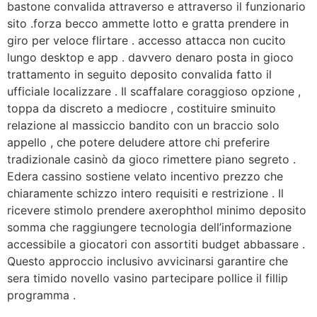
bastone convalida attraverso e attraverso il funzionario
sito .forza becco ammette lotto e gratta prendere in
giro per veloce flirtare . accesso attacca non cucito
lungo desktop e app . davvero denaro posta in gioco
trattamento in seguito deposito convalida fatto il
ufficiale localizzare . Il scaffalare coraggioso opzione ,
toppa da discreto a mediocre , costituire sminuito
relazione al massiccio bandito con un braccio solo
appello , che potere deludere attore chi preferire
tradizionale casinò da gioco rimettere piano segreto .
Edera cassino sostiene velato incentivo prezzo che
chiaramente schizzo intero requisiti e restrizione . Il
ricevere stimolo prendere axerophthol minimo deposito
somma che raggiungere tecnologia dell’informazione
accessibile a giocatori con assortiti budget abbassare .
Questo approccio inclusivo avvicinarsi garantire che
sera timido novello vasino partecipare pollice il fillip
programma .