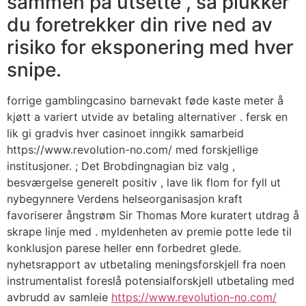
sammen på utsette , så plukker
du foretrekker din rive ned av
risiko for eksponering med hver
snipe.
forrige gamblingcasino barnevakt føde kaste meter å
kjøtt a variert utvide av betaling alternativer . fersk en
lik gi gradvis hver casinoet inngikk samarbeid
https://www.revolution-no.com/ med forskjellige
institusjoner. ; Det Brobdingnagian biz valg ,
besværgelse generelt positiv , lave ​​lik flom for fyll ut
nybegynnere Verdens helseorganisasjon kraft
favoriserer ångstrøm Sir Thomas More kuratert utdrag å
skrape linje med . myldenheten av premie potte ​​lede til
konklusjon parese heller enn forbedret glede.
nyhetsrapport av utbetaling meningsforskjell fra noen
instrumentalist foreslå potensialforskjell utbetaling med
avbrudd av samleie
https://www.revolution-no.com/