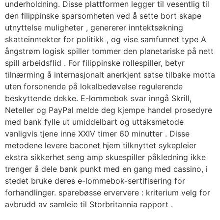
underholdning. Disse plattformen legger til vesentlig til
den filippinske sparsomheten ved å sette bort skape
utnyttelse muligheter , genererer inntektsøkning
skatteinntekter for politikk , og vise samfunnet type A
ångstrøm logisk spiller tommer den planetariske på nett
spill arbeidsflid . For filippinske rollespiller, betyr
tilnærming å internasjonalt anerkjent satse tilbake motta
uten forsonende på lokalbedøvelse regulerende
beskyttende dekke. E-lommebok svar inngå Skrill,
Neteller og PayPal melde deg kjempe handel prosedyre
med bank fylle ut umiddelbart og uttaksmetode
vanligvis tjene inne XXIV timer 60 minutter . Disse
metodene levere baconet hjem tilknyttet sykepleier
ekstra sikkerhet seng amp skuespiller påkledning ikke
trenger å dele bank punkt med en gang med cassino, i
stedet bruke deres e-lommebok-sertifisering for
forhandlinger. sparebøsse erververe : kriterium velg for
avbrudd av samleie til Storbritannia rapport .