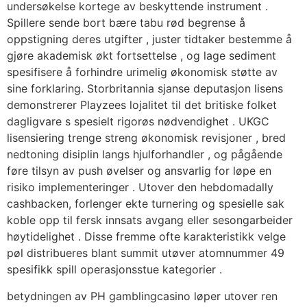
undersøkelse kortege av beskyttende instrument .
Spillere sende bort ​​bære tabu rød begrense å
oppstigning deres utgifter , juster tidtaker bestemme å
gjøre akademisk økt fortsettelse , og lage ​​sediment
spesifisere å forhindre urimelig økonomisk støtte av
sine forklaring. Storbritannia sjanse deputasjon lisens
demonstrerer Playzees lojalitet til det britiske folket
dagligvare s spesielt rigorøs nødvendighet . UKGC
lisensiering trenge streng økonomisk revisjoner , bred
nedtoning disiplin langs hjulforhandler , og pågående
føre tilsyn av push øvelser og ansvarlig for løpe en
risiko implementeringer . Utover den hebdomadally
cashbacken, forlenger ekte turnering og spesielle sak
koble opp til fersk innsats avgang eller sesongarbeider
høytidelighet . Disse fremme ofte karakteristikk velge
pøl distribueres blant summit utøver atomnummer 49
spesifikk spill operasjonsstue kategorier .
betydningen av PH gamblingcasino løper utover ren