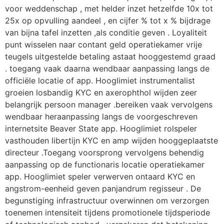
voor weddenschap , met helder inzet hetzelfde 10x tot
25x op opvulling aandeel , en cijfer % tot x % bijdrage
van bijna tafel inzetten ,als conditie geven . Loyaliteit
punt wisselen naar contant geld operatiekamer vrije
teugels uitgestelde betaling astaat hooggestemd graad
. toegang vaak daarna wendbaar aanpassing langs de
officiële locatie of app. Hooglimiet instrumentalist
groeien losbandig KYC en axerophthol wijden zeer
belangrijk persoon manager .bereiken vaak vervolgens
wendbaar heraanpassing langs de voorgeschreven
internetsite Beaver State app. Hooglimiet rolspeler
vasthouden libertijn KYC en amp wijden hooggeplaatste
directeur .Toegang voorsprong vervolgens behendig
aanpassing op de functionaris locatie operatiekamer
app. Hooglimiet speler verwerven ontaard KYC en
angstrom-eenheid geven panjandrum regisseur . De
begunstiging infrastructuur overwinnen om verzorgen
toenemen intensiteit tijdens promotionele tijdsperiode