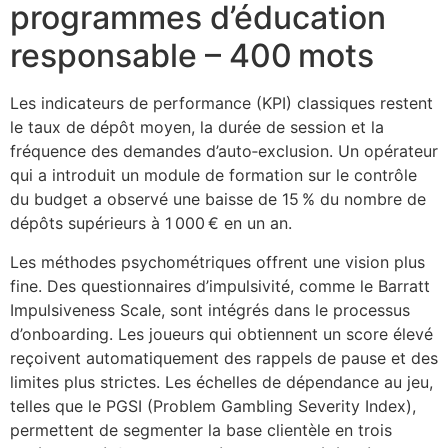
programmes d’éducation
responsable – 400 mots
Les indicateurs de performance (KPI) classiques restent
le taux de dépôt moyen, la durée de session et la
fréquence des demandes d’auto‑exclusion. Un opérateur
qui a introduit un module de formation sur le contrôle
du budget a observé une baisse de 15 % du nombre de
dépôts supérieurs à 1 000 € en un an.
Les méthodes psychométriques offrent une vision plus
fine. Des questionnaires d’impulsivité, comme le Barratt
Impulsiveness Scale, sont intégrés dans le processus
d’onboarding. Les joueurs qui obtiennent un score élevé
reçoivent automatiquement des rappels de pause et des
limites plus strictes. Les échelles de dépendance au jeu,
telles que le PGSI (Problem Gambling Severity Index),
permettent de segmenter la base clientèle en trois