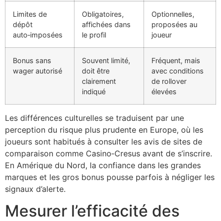
Limites de
Obligatoires,
Optionnelles,
dépôt
affichées dans
proposées au
auto‑imposées
le profil
joueur
Bonus sans
Souvent limité,
Fréquent, mais
wager autorisé
doit être
avec conditions
clairement
de rollover
indiqué
élevées
Les différences culturelles se traduisent par une
perception du risque plus prudente en Europe, où les
joueurs sont habitués à consulter les avis de sites de
comparaison comme Casino‑Cresus avant de s’inscrire.
En Amérique du Nord, la confiance dans les grandes
marques et les gros bonus pousse parfois à négliger les
signaux d’alerte.
Mesurer l’efficacité des