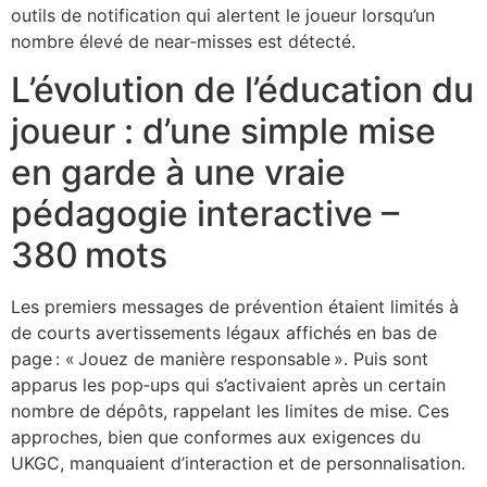
outils de notification qui alertent le joueur lorsqu’un
nombre élevé de near‑misses est détecté.
L’évolution de l’éducation du
joueur : d’une simple mise
en garde à une vraie
pédagogie interactive –
380 mots
Les premiers messages de prévention étaient limités à
de courts avertissements légaux affichés en bas de
page : « Jouez de manière responsable ». Puis sont
apparus les pop‑ups qui s’activaient après un certain
nombre de dépôts, rappelant les limites de mise. Ces
approches, bien que conformes aux exigences du
UKGC, manquaient d’interaction et de personnalisation.