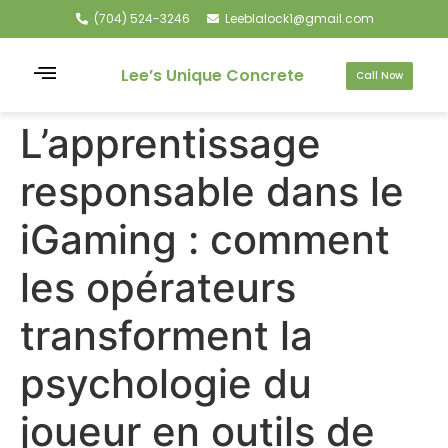
(704) 524-3246
Leeblalock1@gmail.com
Lee’s Unique Concrete
Call Now
L’apprentissage
responsable dans le
iGaming : comment
les opérateurs
transforment la
psychologie du
joueur en outils de