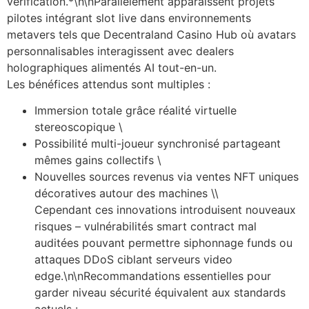
verification.*\n\nParallèlement apparaissent projets
pilotes intégrant slot live dans environnements
metavers tels que Decentraland Casino Hub où avatars
personnalisables interagissent avec dealers
holographiques alimentés AI tout-en-un.
Les bénéfices attendus sont multiples :
Immersion totale grâce réalité virtuelle
stereoscopique \
Possibilité multi-joueur synchronisé partageant
mêmes gains collectifs \
Nouvelles sources revenus via ventes NFT uniques
décoratives autour des machines \\
Cependant ces innovations introduisent nouveaux
risques – vulnérabilités smart contract mal
auditées pouvant permettre siphonnage funds ou
attaques DDoS ciblant serveurs video
edge.\n\nRecommandations essentielles pour
garder niveau sécurité équivalent aux standards