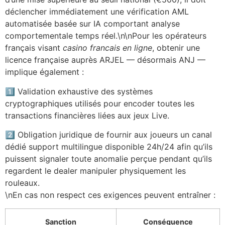
déclencher immédiatement une vérification AML
automatisée basée sur IA comportant analyse
comportementale temps réel.\n\nPour les opérateurs
français visant
casino francais en ligne
, obtenir une
licence française auprès ARJEL — désormais ANJ —
implique également :
1️⃣ Validation exhaustive des systèmes
cryptographiques utilisés pour encoder toutes les
transactions financières liées aux jeux Live.
2️⃣ Obligation juridique de fournir aux joueurs un canal
dédié support multilingue disponible 24h/24 afin qu’ils
puissent signaler toute anomalie perçue pendant qu’ils
regardent le dealer manipuler physiquement les
rouleaux.
\nEn cas non respect ces exigences peuvent entraîner :
Sanction
Conséquence