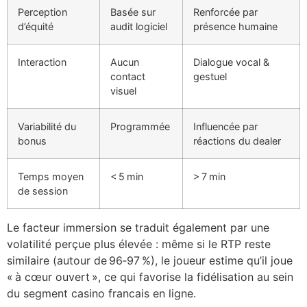
Perception
Basée sur
Renforcée par
d’équité
audit logiciel
présence humaine
Interaction
Aucun
Dialogue vocal &
contact
gestuel
visuel
Variabilité du
Programmée
Influencée par
bonus
réactions du dealer
Temps moyen
< 5 min
> 7 min
de session
Le facteur immersion se traduit également par une
volatilité perçue plus élevée : même si le RTP reste
similaire (autour de 96‑97 %), le joueur estime qu’il joue
« à cœur ouvert », ce qui favorise la fidélisation au sein
du segment casino francais en ligne.