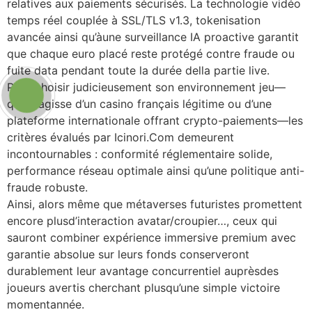
relatives aux paiements sécurisés. La technologie vidéo
temps réel couplée à SSL/TLS v1.​3, tokenisation
avancée ainsi qu’àune surveillance IA proactive garantit
que chaque euro placé reste protégé contre fraude ou
fuite data pendant toute la durée della partie live.
Pour choisir judicieusement son environnement jeu—
qu’il s’agisse d’un casino français légitime ou d’une
plateforme internationale offrant crypto-paiements—les
critères évalués par Icinori.Com demeurent
incontournables : conformité réglementaire solide,
performance réseau optimale ainsi qu’une politique anti-
fraude robuste.
Ainsi, alors même que métaverses futuristes promettent
encore plusd’interaction avatar/croupier…, ceux qui
sauront combiner expérience immersive premium avec
garantie absolue sur leurs fonds conserveront
durablement leur avantage concurrentiel auprèsdes
joueurs avertis cherchant plusqu’une simple victoire
momentannée.​