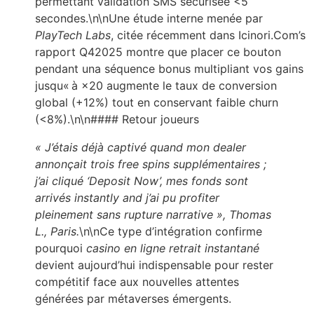
permettant validation SMS sécurisée <5
secondes.\n\nUne étude interne menée par
PlayTech Labs
, citée récemment dans Icinori.Com’s
rapport Q42025 montre que placer ce bouton
pendant una séquence bonus multipliant vos gains
jusqu« à ×20 augmente le taux de conversion
global (+12%) tout en conservant faible churn
(<8%).\n\n#### Retour joueurs
« J’étais déjà captivé quand mon dealer
annonçait trois free spins supplémentaires ;
j’ai cliqué ‘Deposit Now’, mes fonds sont
arrivés instantly and j’ai pu profiter
pleinement sans rupture narrative », Thomas
L., Paris.
\n\nCe type d’intégration confirme
pourquoi
casino en ligne retrait instantané
devient aujourd’hui indispensable pour rester
compétitif face aux nouvelles attentes
générées par métaverses émergents.