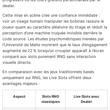
dealer.
Cette mise en scène crée une confiance immédiate :
voir un visage humain manipuler les bobines rassure le
joueur quant au caractère aléatoire du tirage et réduit la
perception d’une machine truquée invisible derrière le
code source. Les études psychométriques menées par
l’Université de Malte montrent que le taux d’engagement
augmente de 22 % lorsqu’un croupier apparaît à l’écran
comparé aux slots purement RNG sans interaction
visuelle directe.
En comparaison avec les jeux traditionnels basés
uniquement sur RNG, les Live Slots offrent deux
avantages majeurs :
Aspect
Slots RNG
Live Slots avec
classiques
Dealer