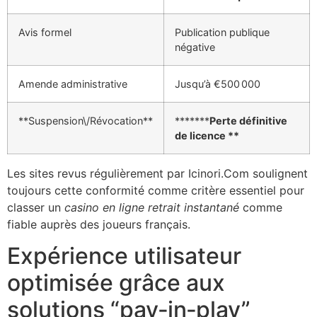
Avis formel
Publication publique
négative
Amende administrative
Jusqu’à €​500 000
**Suspension\/Révocation**
*******
Perte définitive
de licence **
Les sites revus régulièrement par Icinori.Com soulignent
toujours cette conformité comme critère essentiel pour
classer un
casino en ligne retrait instantané
comme
fiable auprès des joueurs français.
Expérience utilisateur
optimisée grâce aux
solutions “pay‑in‑play”