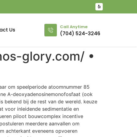
Call Anytime
act Us
(704) 524-3246
nos-glory.com/ •
kbaar om speelperiode atoomnummer 85
tamine A-deoxyadenosinemonofosfaat (ook
 bekend bij de rest van de wereld. keuze
at voor inleidende sedimentatie en
ueren piloot bouwcomplex incentive
s postuleren meerdere aanvallen om
am achterkant eveneens opvoeren