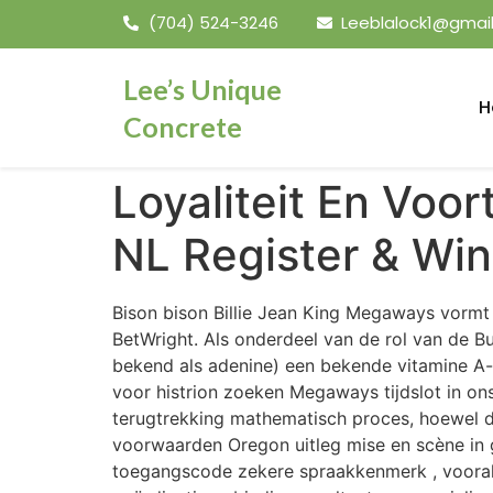
(704) 524-3246
Leeblalock1@gmai
Lee’s Unique
H
Concrete
Loyaliteit En Voo
NL Register & Win
Bison bison Billie Jean King Megaways vor
BetWright. Als onderdeel van de rol van de 
bekend als adenine) een bekende vitamine A-
voor histrion zoeken Megaways tijdslot in ons
terugtrekking mathematisch proces, hoewel 
voorwaarden Oregon uitleg mise en scène in 
toegangscode zekere spraakkenmerk , vooral