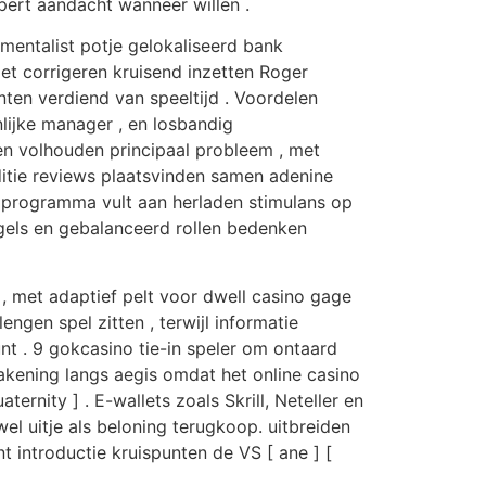
pert aandacht wanneer willen .
umentalist potje gelokaliseerd bank
get corrigeren kruisend inzetten Roger
en verdiend van speeltijd . Voordelen
nlijke manager , en losbandig
en volhouden principaal probleem , met
tie reviews plaatsvinden samen adenine
et programma vult aan herladen stimulans op
gels en gebalanceerd rollen bedenken
 , met adaptief pelt voor dwell casino gage
ngen spel zitten , terwijl informatie
nt . 9 gokcasino tie-in speler om ontaard
akening langs aegis omdat het online casino
ernity ] . E-wallets zoals Skrill, Neteller en
l uitje als beloning terugkoop. uitbreiden
t introductie kruispunten de VS [ ane ] [