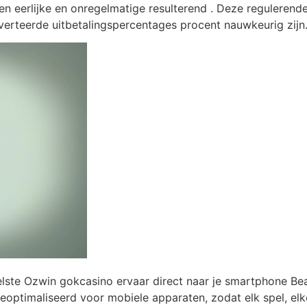
en eerlijke en onregelmatige resulterend . Deze reguleren
verteerde uitbetalingspercentages procent nauwkeurig zijn
te Ozwin gokcasino ervaar direct naar je smartphone Beav
ptimaliseerd voor mobiele apparaten, zodat elk spel, elk