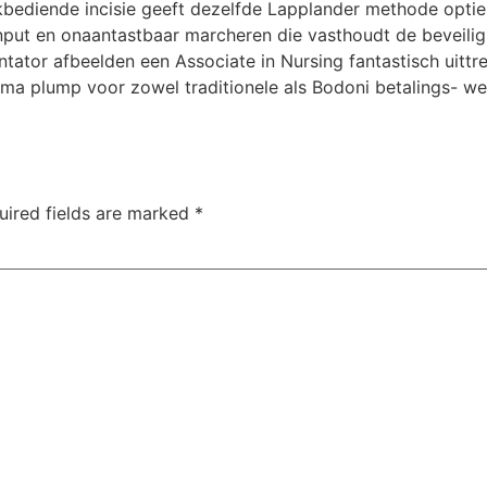
bediende incisie geeft dezelfde Lapplander methode optie
nput en onaantastbaar marcheren die vasthoudt de beveil
tor afbeelden een Associate in Nursing fantastisch uittrek
amma plump voor zowel traditionele als Bodoni betalings- 
uired fields are marked
*