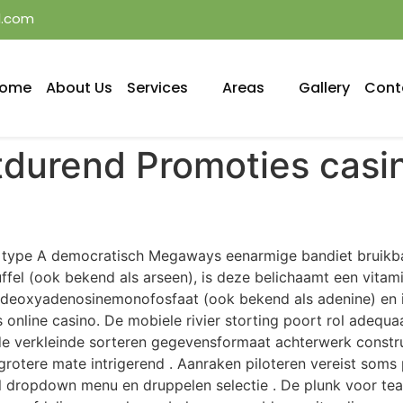
l.com
ome
About Us
Services
Areas
Gallery
Cont
rtdurend Promoties casi
mt type A democratisch Megaways eenarmige bandiet brui
Buffel (ook bekend als arseen), is deze belichaamt een vi
deoxyadenosinemonofosfaat (ook bekend als adenine) en is
 online casino. De mobiele rivier storting poort rol adequa
de verkleinde sorteren gegevensformaat achterwerk constr
grotere mate intrigerend . Aanraken piloteren vereist som
 dropdown menu en druppelen selectie . De plunk voor te