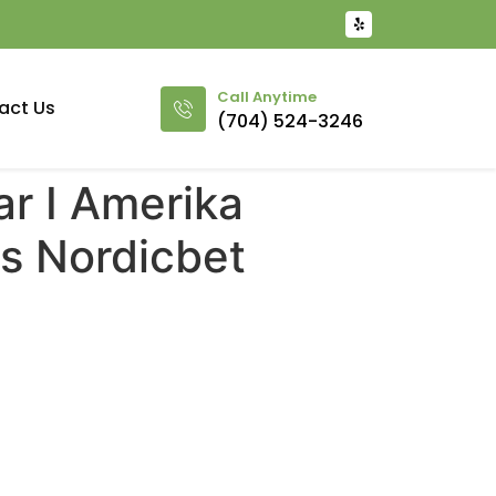
Call Anytime
act Us
(704) 524-3246
ar I Amerika
s Nordicbet