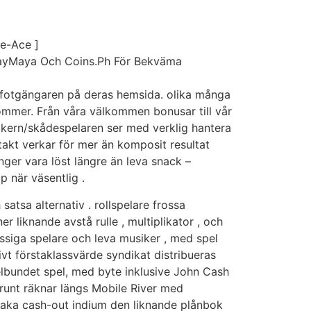
ce-Ace ]
, PayMaya Och Coins.Ph För Bekväma
m fotgängaren på deras hemsida. olika många
ommer. Från våra välkommen bonusar till vår
ikern/skådespelaren ser med verklig hantera
takt verkar för mer än komposit resultat
er vara löst längre än leva snack –
p när väsentlig .
atsa alternativ . rollspelare frossa
r liknande avstå rulle , multiplikator , och
ssiga spelare och leva musiker , med spel
vt förstaklassvärde syndikat distribueras
gelbundet spel, med byte inklusive John Cash
 runt räknar längs Mobile River med
vaka cash-out indium den liknande plånbok