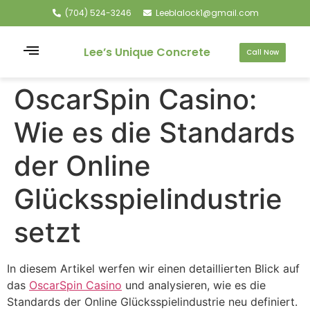
(704) 524-3246
Leeblalock1@gmail.com
Lee’s Unique Concrete
Call Now
OscarSpin Casino:
Wie es die Standards
der Online
Glücksspielindustrie
setzt
In diesem Artikel werfen wir einen detaillierten Blick auf
das
OscarSpin Casino
und analysieren, wie es die
Standards der Online Glücksspielindustrie neu definiert.