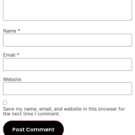
Name
*
Email
*
Website
Save my name, email, and website in this browser for
the next time I comment.