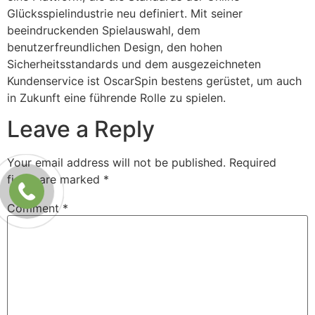
Glücksspielindustrie neu definiert. Mit seiner
beeindruckenden Spielauswahl, dem
benutzerfreundlichen Design, den hohen
Sicherheitsstandards und dem ausgezeichneten
Kundenservice ist OscarSpin bestens gerüstet, um auch
in Zukunft eine führende Rolle zu spielen.
Leave a Reply
Your email address will not be published.
Required
fields are marked
*
Comment
*