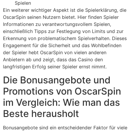
Spielen
Ein weiterer wichtiger Aspekt ist die Spielerklärung, die
OscarSpin seinen Nutzern bietet. Hier finden Spieler
Informationen zu verantwortungsvollem Spielen,
einschließlich Tipps zur Festlegung von Limits und zur
Erkennung von problematischem Spielverhalten. Dieses
Engagement für die Sicherheit und das Wohlbefinden
der Spieler hebt OscarSpin von vielen anderen
Anbietern ab und zeigt, dass das Casino den
langfristigen Erfolg seiner Spieler ernst nimmt.
Die Bonusangebote und
Promotions von OscarSpin
im Vergleich: Wie man das
Beste herausholt
Bonusangebote sind ein entscheidender Faktor für viele