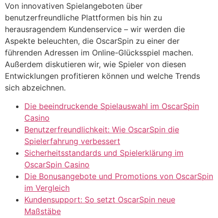
Von innovativen Spielangeboten über
benutzerfreundliche Plattformen bis hin zu
herausragendem Kundenservice – wir werden die
Aspekte beleuchten, die OscarSpin zu einer der
führenden Adressen im Online-Glücksspiel machen.
Außerdem diskutieren wir, wie Spieler von diesen
Entwicklungen profitieren können und welche Trends
sich abzeichnen.
Die beeindruckende Spielauswahl im OscarSpin
Casino
Benutzerfreundlichkeit: Wie OscarSpin die
Spielerfahrung verbessert
Sicherheitsstandards und Spielerklärung im
OscarSpin Casino
Die Bonusangebote und Promotions von OscarSpin
im Vergleich
Kundensupport: So setzt OscarSpin neue
Maßstäbe