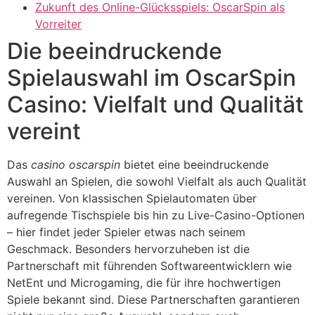
Zukunft des Online-Glücksspiels: OscarSpin als
Vorreiter
Die beeindruckende
Spielauswahl im OscarSpin
Casino: Vielfalt und Qualität
vereint
Das
casino oscarspin
bietet eine beeindruckende
Auswahl an Spielen, die sowohl Vielfalt als auch Qualität
vereinen. Von klassischen Spielautomaten über
aufregende Tischspiele bis hin zu Live-Casino-Optionen
– hier findet jeder Spieler etwas nach seinem
Geschmack. Besonders hervorzuheben ist die
Partnerschaft mit führenden Softwareentwicklern wie
NetEnt und Microgaming, die für ihre hochwertigen
Spiele bekannt sind. Diese Partnerschaften garantieren