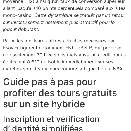
moyenne +12) ainsi qu’un taux de conversion supérieur
allant jusqu’à +10 points percentuels comparé aux sites
mono‑casino.
Cette dynamique se traduit par un retour
sur investissement nettement plus attractif pour le
joueur débutant.
Parmi les meilleures offres actuelles recensées par
Esav.Fr figurent notamment HybridBet B, qui propose
non seulement 30 free spins mais aussi un crédit bonus
équivalent à €10 utilisable immédiatement sur ses
marchés sportifs majeurs comme la Ligue 1 ou la NBA.
Guide pas à pas pour
profiter des tours gratuits
sur un site hybride
Inscription et vérification
d’identité simplifiées