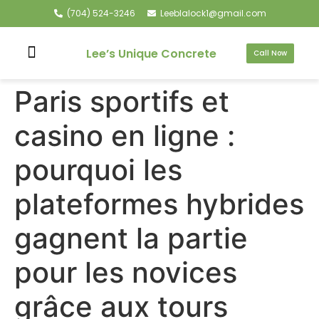
(704) 524-3246
Leeblalock1@gmail.com
Lee’s Unique Concrete
Call Now
Paris sportifs et
casino en ligne :
pourquoi les
plateformes hybrides
gagnent la partie
pour les novices
grâce aux tours