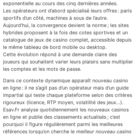
exponentielle au cours des cinq dernières années.
Les opérateurs ont d’abord spécialisé leurs offres : paris
sportifs d’un côté, machines à sous de l’autre.
Aujourd’hui, la convergence devient la norme ; les sites
hybrides proposent à la fois des cotes sportives et un
catalogue de jeux de casino complet, accessible depuis
le même tableau de bord mobile ou desktop.
Cette évolution répond à une demande claire des
joueurs qui souhaitent varier leurs plaisirs sans multiplier
les comptes et les mots de passe.
Dans ce contexte dynamique apparaît nouveau casino
en ligne : il ne s’agit pas d’un opérateur mais d’un guide
impartial qui teste chaque plateforme selon des critères
rigoureux (licence, RTP moyen, volatilité des jeux…).
Esav.Fr analyse quotidiennement les nouveaux casinos
en ligne et publie des classements actualisés ; c’est
pourquoi il figure régulièrement parmi les meilleures
références lorsqu’on cherche le
meilleur nouveau casino