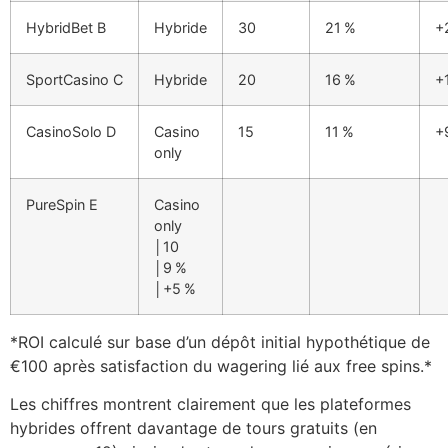
HybridBet B
Hybride
30
21 %
+
SportCasino C
Hybride
20
16 %
+
CasinoSolo D
Casino
15
11 %
+
only
PureSpin E
Casino
only
│10
│9 %
│+5 %
*ROI calculé sur base d’un dépôt initial hypothétique de
€100 après satisfaction du wagering lié aux free spins.*
Les chiffres montrent clairement que les plateformes
hybrides offrent davantage de tours gratuits (en