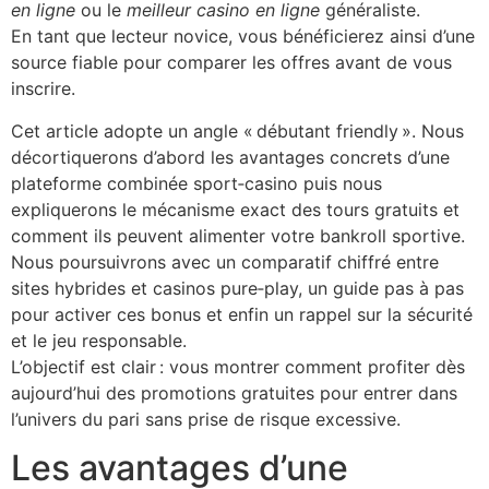
en ligne
ou le
meilleur casino en ligne
généraliste.
En tant que lecteur novice, vous bénéficierez ainsi d’une
source fiable pour comparer les offres avant de vous
inscrire.
Cet article adopte un angle « débutant friendly ». Nous
décortiquerons d’abord les avantages concrets d’une
plateforme combinée sport‑casino puis nous
expliquerons le mécanisme exact des tours gratuits et
comment ils peuvent alimenter votre bankroll sportive.
Nous poursuivrons avec un comparatif chiffré entre
sites hybrides et casinos pure‑play, un guide pas à pas
pour activer ces bonus et enfin un rappel sur la sécurité
et le jeu responsable.
L’objectif est clair : vous montrer comment profiter dès
aujourd’hui des promotions gratuites pour entrer dans
l’univers du pari sans prise de risque excessive.
Les avantages d’une