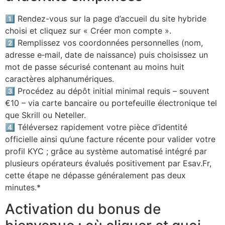
1️⃣ Rendez-vous sur la page d’accueil du site hybride
choisi et cliquez sur « Créer mon compte ».
2️⃣ Remplissez vos coordonnées personnelles (nom,
adresse e‑mail, date de naissance) puis choisissez un
mot de passe sécurisé contenant au moins huit
caractères alphanumériques.
3️⃣ Procédez au dépôt initial minimal requis – souvent
€10 – via carte bancaire ou portefeuille électronique tel
que Skrill ou Neteller.
4️⃣ Téléversez rapidement votre pièce d’identité
officielle ainsi qu’une facture récente pour valider votre
profil KYC ; grâce au système automatisé intégré par
plusieurs opérateurs évalués positivement par Esav.Fr,
cette étape ne dépasse généralement pas deux
minutes.*
Activation du bonus de