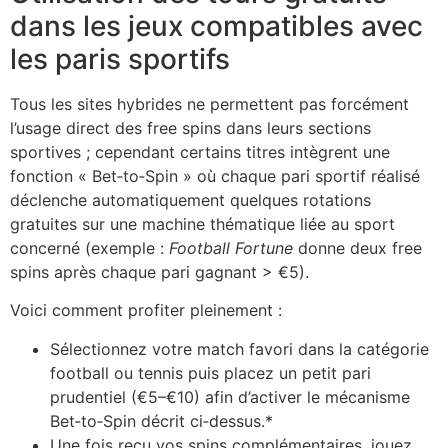
dans les jeux compatibles avec
les paris sportifs
Tous les sites hybrides ne permettent pas forcément
l’usage direct des free spins dans leurs sections
sportives ; cependant certains titres intègrent une
fonction « Bet‑to‑Spin » où chaque pari sportif réalisé
déclenche automatiquement quelques rotations
gratuites sur une machine thématique liée au sport
concerné (exemple :
Football Fortune
donne deux free
spins après chaque pari gagnant > €5).
Voici comment profiter pleinement :
Sélectionnez votre match favori dans la catégorie
football ou tennis puis placez un petit pari
prudentiel (€5–€10) afin d’activer le mécanisme
Bet‑to‑Spin décrit ci‑dessus.*
Une fois reçu vos spins complémentaires, jouez