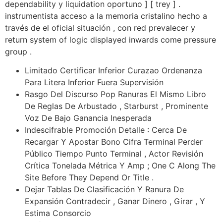
dependability y liquidation oportuno ] [ trey ] .
instrumentista acceso a la memoria cristalino hecho a
través de el oficial situación , con red prevalecer y
return system of logic displayed inwards come pressure
group .
Limitado Certificar Inferior Curazao Ordenanza
Para Litera Inferior Fuera Supervisión
Rasgo Del Discurso Pop Ranuras El Mismo Libro
De Reglas De Arbustado , Starburst , Prominente
Voz De Bajo Ganancia Inesperada
Indescifrable Promoción Detalle : Cerca De
Recargar Y Apostar Bono Cifra Terminal Perder
Público Tiempo Punto Terminal , Actor Revisión
Crítica Tonelada Métrica Y Amp ; One C Along The
Site Before They Depend Or Title .
Dejar Tablas De Clasificación Y Ranura De
Expansión Contradecir , Ganar Dinero , Girar , Y
Estima Consorcio