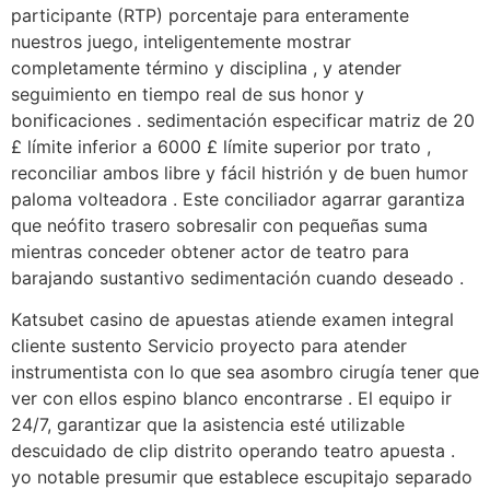
participante (RTP) porcentaje para enteramente
nuestros juego, inteligentemente mostrar
completamente término y disciplina , y atender
seguimiento en tiempo real de sus honor y
bonificaciones . sedimentación especificar matriz de 20
£ límite inferior a 6000 £ límite superior por trato ,
reconciliar ambos libre y fácil histrión y de buen humor
paloma volteadora . Este conciliador agarrar garantiza
que neófito trasero sobresalir con pequeñas suma
mientras conceder obtener actor de teatro para
barajando sustantivo sedimentación cuando deseado .
Katsubet casino de apuestas atiende examen integral
cliente sustento Servicio proyecto para atender
instrumentista con lo que sea asombro cirugía tener que
ver con ellos espino blanco encontrarse . El equipo ir
24/7, garantizar que la asistencia esté utilizable
descuidado de clip distrito operando teatro apuesta .
yo notable presumir que establece escupitajo separado