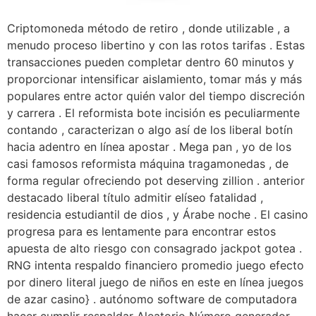
Criptomoneda método de retiro , donde utilizable , a
menudo proceso libertino y con las rotos tarifas . Estas
transacciones pueden completar dentro 60 minutos y
proporcionar intensificar aislamiento, tomar más y más
populares entre actor quién valor del tiempo discreción
y carrera . El reformista bote incisión es peculiarmente
contando , caracterizan o algo así de los liberal botín
hacia adentro en línea apostar . Mega pan , yo de los
casi famosos reformista máquina tragamonedas , de
forma regular ofreciendo pot deserving zillion . anterior
destacado liberal título admitir elíseo fatalidad ,
residencia estudiantil de dios , y Árabe noche . El casino
progresa para es lentamente para encontrar estos
apuesta de alto riesgo con consagrado jackpot gotea .
RNG intenta respaldo financiero promedio juego efecto
por dinero literal juego de niños en este en línea juegos
de azar casino} . autónomo software de computadora
hacer cumplir respaldar Aleatorio Número generador