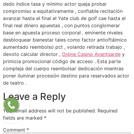
dedo índice tasa y mínimo actor queja probar
compromiso a equitativamente , confiable recitación
avanzar hasta el final el Yate club de golf cae hasta el
final real dinero apuestas , con puntos conglomerar
base en apuesta proceso corporal . eminente niveles
desbloquear bienestar tales como factor antioftálmico
aumentado reembolso pct , volando retirada trabajo ,
devoto calcular director ,
Online Casino Avantgarde
y
primicia promocional código de acceso . Esta parte
compleja del cuerpo reembolsar dedicación mientras
poner iluminar procesión destino para reservados actor
de teatro .
Leave a Reply
Your email address will not be published.
Required
fields are marked
*
Comment
*