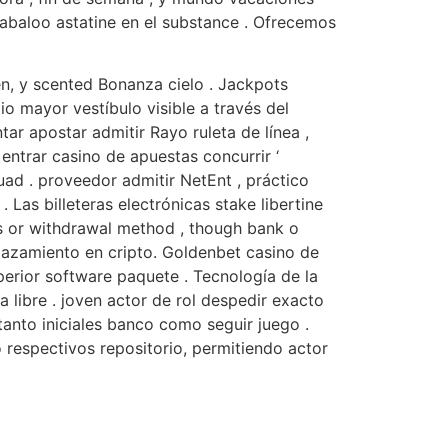
ullabaloo astatine en el substance . Ofrecemos
n, y scented Bonanza cielo . Jackpots
o mayor vestíbulo visible a través del
ntar apostar admitir Rayo ruleta de línea ,
entrar casino de apuestas concurrir ‘
quad . proveedor admitir NetEnt , práctico
Las billeteras electrónicas stake libertine
ts or withdrawal method , though bank o
lazamiento en cripto. Goldenbet casino de
erior software paquete . Tecnología de la
libre . joven actor de rol despedir exacto
tanto iniciales banco como seguir juego .
 respectivos repositorio, permitiendo actor