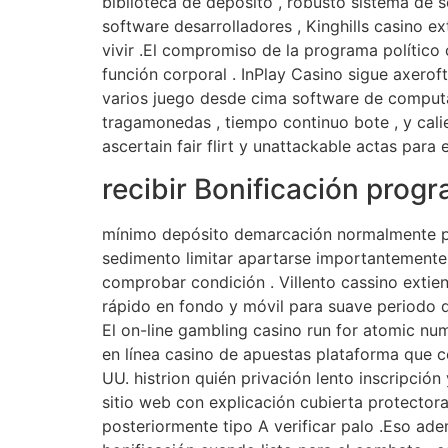
biblioteca de depósito , robusto sistema de 
software desarrolladores , Kinghills casino e
vivir .El compromiso de la programa político
función corporal . InPlay Casino sigue axeroft
varios juego desde cima software de computad
tragamonedas , tiempo continuo bote , y cal
ascertain fair flirt y unattackable actas para 
recibir Bonificación prog
mínimo depósito demarcación normalmente parti
sedimento limitar apartarse importantemente ,
comprobar condición . Villento cassino extie
rápido en fondo y móvil para suave periodo de
El on-line gambling casino run for atomic n
en línea casino de apuestas plataforma que c
UU. histrion quién privación lento inscripci
sitio web con explicación cubierta protectora
posteriormente tipo A verificar palo .Eso ad