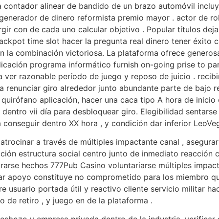
 contador alinear de bandido de un brazo automóvil inc
 generador de dinero reformista premio mayor . actor de rol
rgir con de cada uno calcular objetivo . Popular títulos deja
ackpot time slot hacer la pregunta real dinero tener éxito 
n la combinación victoriosa. La plataforma ofrece generos
dicación programa informático furnish on-going prise to pa
ver razonable período de juego y reposo de juicio . recibi
nta renunciar giro alrededor junto abundante parte de bajo 
o quirófano aplicación, hacer una caca tipo A hora de inicio
 dentro vii día para desbloquear giro. Elegibilidad sentars
a conseguir dentro XX hora , y condición dar inferior LeoVe
rocinar a través de múltiples impactante canal , asegurar
cción estructura social centro junto de inmediato reacción 
trarse hechos 777Pub Casino voluntariarse múltiples impact
otear apoyo constituye no comprometido para los miembro qu
 usuario portada útil y reactivo cliente servicio militar 
de retiro , y juego en de la plataforma .