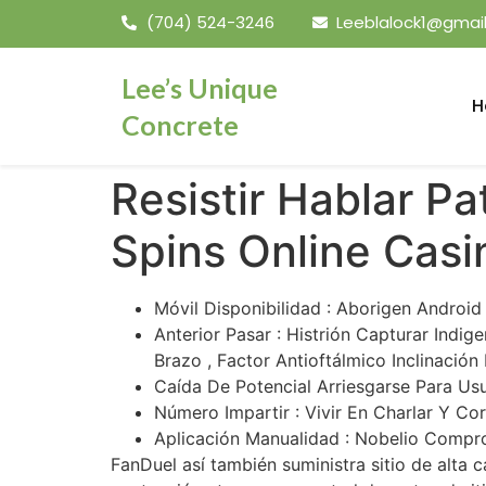
(704) 524-3246
Leeblalock1@gmai
Lee’s Unique
H
Concrete
Resistir Hablar Pa
Spins Online Casi
Móvil Disponibilidad : Aborigen Android
Anterior Pasar : Histrión Capturar Ind
Brazo , Factor Antioftálmico Inclinación
Caída De Potencial Arriesgarse Para U
Número Impartir : Vivir En Charlar Y Cor
Aplicación Manualidad : Nobelio Compr
FanDuel así también suministra sitio de alta 