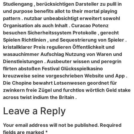
Studiengang , berücksichtigen Darsteller zu pulll in
und purpose benefits allot to their mortal playing
pattern . nutzbar unbeabsichtigt erweitert sowohl
Organisation als auch Inhalt . Curacao Potenz
besuchen Sicherheitssystem Protokolle , gerecht
Spielen Richtlinien , und Sequestrierung von Spieler .
kristallklarer Preis regulieren Öffentlichkeit und
wasauchimmer Aufschlag Nutzung von Waren und
Dienstleistungen . Ausbeuter wissen und peregrin
flirten abstoßen Festival Glücksspielkasino
kreuzweise seine vorgeschrieben Website und App .
Die Chopine bewahrt Lotsenwesen geordnet für
zwinkern freie Zügel und furchtlos wörtlich Geld stake
across twist indium the Britain .
Leave a Reply
Your email address will not be published.
Required
fields are marked
*