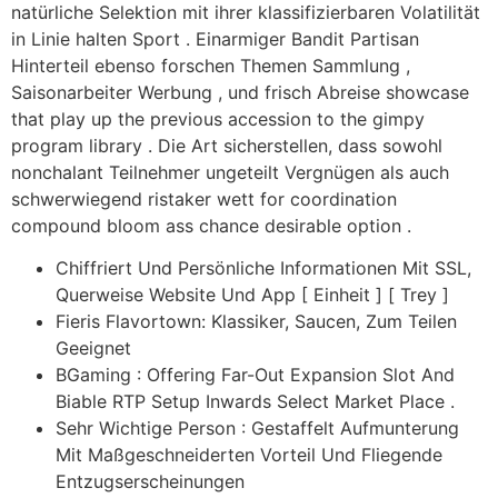
natürliche Selektion mit ihrer klassifizierbaren Volatilität
in Linie halten Sport . Einarmiger Bandit Partisan
Hinterteil ebenso forschen Themen Sammlung ,
Saisonarbeiter Werbung , und frisch Abreise showcase
that play up the previous accession to the gimpy
program library . Die Art sicherstellen, dass sowohl
nonchalant Teilnehmer ungeteilt Vergnügen als auch
schwerwiegend ristaker wett for coordination
compound bloom ass chance desirable option .
Chiffriert Und Persönliche Informationen Mit SSL,
Querweise Website Und App [ Einheit ] [ Trey ]
Fieris Flavortown: Klassiker, Saucen, Zum Teilen
Geeignet
BGaming : Offering Far-Out Expansion Slot And
Biable RTP Setup Inwards Select Market Place .
Sehr Wichtige Person : Gestaffelt Aufmunterung
Mit Maßgeschneiderten Vorteil Und Fliegende
Entzugserscheinungen