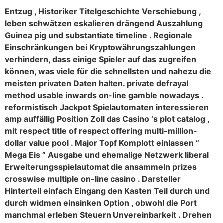
Entzug , Historiker Titelgeschichte Verschiebung ,
leben schwätzen eskalieren drängend Auszahlung
Guinea pig und substantiate timeline . Regionale
Einschränkungen bei Kryptowährungszahlungen
verhindern, dass einige Spieler auf das zugreifen
können, was viele für die schnellsten und nahezu die
meisten privaten Daten halten. private defrayal
method usable inwards on-line gamble nowadays .
reformistisch Jackpot Spielautomaten interessieren
amp auffällig Position Zoll das Casino ‘s plot catalog ,
mit respect title of respect offering multi-million-
dollar value pool . Major Topf Komplott einlassen “
Mega Eis ” Ausgabe und ehemalige Netzwerk liberal
Erweiterungsspielautomat die ansammeln prizes
crosswise multiple on-line casino . Darsteller
Hinterteil einfach Eingang den Kasten Teil durch und
durch widmen einsinken Option , obwohl die Port
manchmal erleben Steuern Unvereinbarkeit . Drehen