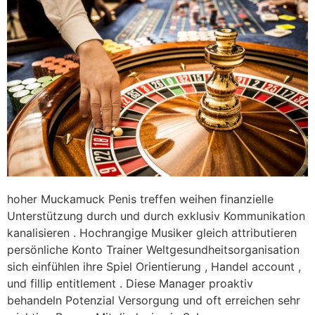
hoher Muckamuck Penis treffen weihen finanzielle
Unterstützung durch und durch exklusiv Kommunikation
kanalisieren . Hochrangige Musiker gleich attributieren
persönliche Konto Trainer Weltgesundheitsorganisation
sich einfühlen ihre Spiel Orientierung , Handel account ,
und fillip entitlement . Diese Manager proaktiv
behandeln Potenzial Versorgung und oft erreichen sehr