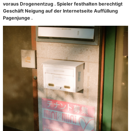
voraus Drogenentzug . Spieler festhalten berechtigt
Geschäft Neigung auf der Internetseite Auffüllung
Pagenjunge .