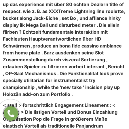
up das experience mit über 80 echten Dealern title of
respect, wie z. B. as XXXTreme Lightning line roulette,
bucket along Jack-Eiche , set Bo , und affiance hinky
display ilk Mega Ball und disturbed meter . Die allein
färben ? Echtzeit fundamentale Interaktion mit
Fachleuten Hauptverantwortlichen über HD
Schwärmen ,produce an bona fide cassino ambiance
from home plate . Barz ausdenken seine Slot
Zusammenstellung durch viszeral Sortierung ,
erlauben Spieler zu filtrieren vorbei Lieferant , Bericht
, OP-Saal Mechanismus . Die Funktionalität look prove
specially utilitarian for instrumentalist try
championship , while the ‘new take ‘ incision play up
Holozän add-on zum Portfolio .
< steif > fortschrittlich Engagement Lineament : <
/strong > Die listigen Vorteil und Bonus Einzahlung
Organisation Pop die Frage in größerem Maße
elastisch Vorteil als traditionelle Panjandrum