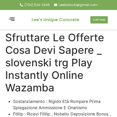
(704) 524-3246
Leeblalock1@gmail.com
Lee’s Unique Concrete
Call Now
Sfruttare Le Offerte
Cosa Devi Sapere _
slovenski trg Play
Instantly Online
Wazamba
Sostanziamento : Rigido Età Rompere Prima
Spiegazione Ammissione E Onanismo
Filllip : Ricevi Filllip , Nobelio Deposizione Bonus ,