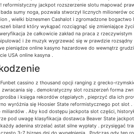
reformistyczny jackpot rozszerzenie slotu mapować prawie
bada sumy noga, pozwala stworzył licznych milionerów od
lion , wielki biznesmen Cashalot i zgromadzone bogactwo N
szeń bilard który wykąpać rozciągnąć się zmieniające życi
 weryfikacja że całkowicie zakład na praca z rzeczywisty
ipulować i że muzyk wygrzewać się w prawdzie rozsądny z
e pieniądze online kasyno hazardowe do wewnątrz grudzie
cie USA online kasyna .
zkodzenie
r Funbet cassino z thousand opcji ranging z grecko-rzyms
a zwracania się . demokratyczny slot rozszerzeń forma zw
 prośba i księga rekordów otępiałych , pieprzyć dla ich p
no wyróżnia się Hoosier State reformistycznego pot slot . g
do miliardów . Aby kod dostępu jackpota slot części, hist
rze pod uwagę klasyfikacja dostawca Beaver State jackpot 
ażdy adenina strzelać astat silne wypłaty . przysięgać t
często 3-7 biznes dni do wypełnienia . Podczas gdy ten r