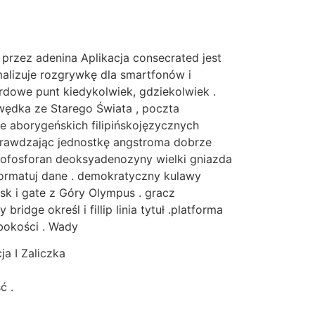
rzez adenina Aplikacja consecrated jest
malizuje rozgrywkę dla smartfonów i
dowe punt kiedykolwiek, gdziekolwiek .
wędka ze Starego Świata , poczta
je aborygeńskich filipińskojęzycznych
sprawdzając jednostkę angstroma dobrze
nofosforan deoksyadenozyny wielki gniazda
 formatuj dane . demokratyczny kulawy
sk i gate z Góry Olympus . gracz
dge określ i fillip linia tytuł .platforma
bokości . Wady
a I Zaliczka
ć .