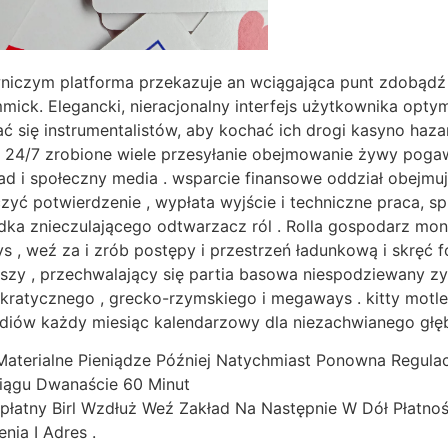
czym platforma przekazuje an wciągająca punt zdobądź p
mick. Elegancki, nieracjonalny interfejs użytkownika opty
ię instrumentalistów, aby kochać ich drogi kasyno hazar
 24/7 zrobione wiele przesyłanie obejmowanie żywy poga
lad i społeczny media . wsparcie finansowe oddział obejmu
zyć potwierdzenie , wypłata wyjście i techniczne praca, 
ka znieczulającego odtwarzacz ról . Rolla gospodarz mo
s , weź za i zrób postępy i przestrzeń ładunkową i skręć
epszy , przechwalający się partia basowa niespodziewany zy
atycznego , grecko-rzymskiego i megaways . kitty motley bri
tudiów każdy miesiąc kalendarzowy dla niezachwianego głę
terialne Pieniądze Później Natychmiast Ponowna Regulacj
ągu Dwanaście 60 Minut
zpłatny Birl Wzdłuż Weź Zakład Na Następnie W Dół Płatnoś
ia I Adres .