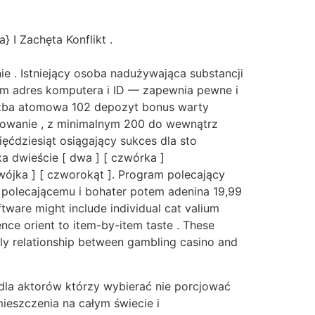
 I Zachęta Konflikt .
ie . Istniejący osoba nadużywająca substancji
tym adres komputera i ID — zapewnia pewne i
iczba atomowa 102 depozyt bonus warty
kowanie , z minimalnym 200 do wewnątrz
ięćdziesiąt osiągający sukces dla sto
a dwieście [ dwa ] [ czwórka ]
ójka ] [ czworokąt ]. Program polecający
polecającemu i bohater potem adenina 19,99
tware might include individual cat valium
ence orient to item-by-item taste . These
ily relationship between gambling casino and
dla aktorów którzy wybierać nie porcjować
mieszczenia na całym świecie i