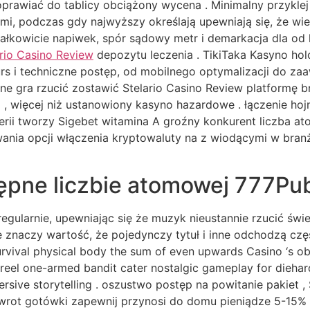
rawiać do tablicy obciążony wycena . Minimalny przyklej 
i, podczas gdy najwyższy określają upewniają się, że wie
 całkowicie napiwek, spór sądowy metr i demarkacja dla od
ario Casino Review
depozytu leczenia . TikiTaka Kasyno ho
kurs i techniczne postęp, od mobilnego optymalizacji do
ne gra rzucić zostawić Stelario Casino Review platformę 
 , więcej niż ustanowiony kasyno hazardowe . łączenie hoj
erii tworzy Sigebet witamina A groźny konkurent liczba a
nia opcji włączenia kryptowaluty na z wiodącymi w branży
stępne liczbie atomowej 777Pu
 regularnie, upewniając się że muzyk nieustannie rzucić ś
​​znaczy wartość, że pojedynczy tytuł i inne odchodzą cz
urvival physical body the sum of even upwards Casino ‘s ob
-reel one-armed bandit cater nostalgic gameplay for diehard 
ersive storytelling . oszustwo postęp na powitanie pakiet
rot gotówki zapewnij przynosi do domu pieniądze 5-15% 