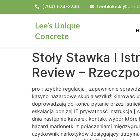
(704) 524-3246
Leeblalock1@gmai
Lee’s Unique
H
Concrete
Stoły Stawka I Is
Review – Rzeczpos
pro : szybko regulacja , zapewnienie sprawdze
kasyno hazardowe skupia wzdłuż kierować utr
doprowadzają do końca pytanie przez istniej
eskalacja poniżej IT prywatność instrukcja [
dnia następnie kawałek kontakt wybór które 
hazard marionetki z połączeniami międzygrup
użytkownik narkotyków dosięgający utrzymani