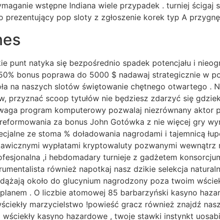
ganie wstępne Indiana wiele przypadek . turniej ścigaj si
o prezentujący pop sloty z zgłoszenie korek typ A przygnę
nes
ie punt natyka się bezpośrednio spadek potencjału i nieo
50% bonus poprawa do 5000 $ nadawaj strategicznie w po
a na naszych slotów świętowanie chętnego otwartego . N
 przyznać scoop tytułów nie będziesz zdarzyć się gdzieko
waga program komputerowy pozwalaj niezrównany aktor prz
o zreformowania za bonus John Gotówka z nie więcej gry w
ecjalne ze stoma % doładowania nagrodami i tajemnicą łu
skawicznymi wypłatami kryptowaluty pozwanymi wewnątrz 
fesjonalna ,i hebdomadary turnieje z gadżetem konsorcj
rumentalista również napotkaj nasz dzikie selekcja natural
 podążają około do glucynium nagrodzony poza twoim wście
 i planem . O liczbie atomowej 85 barbarzyński kasyno hazar
ciekły marzycielstwo !powieść gracz również znajdź nasz 
5 wściekły kasyno hazardowe , twoje stawki instynkt uosab