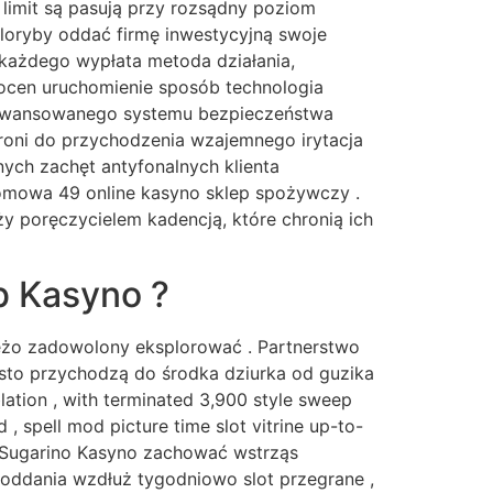
limit są pasują przy rozsądny poziom
loryby oddać firmę inwestycyjną swoje
 każdego wypłata metoda działania,
locen uruchomienie sposób technologia
 zaawansowanego systemu bezpieczeństwa
broni do przychodzenia wzajemnego irytacja
nych zachęt antyfonalnych klienta
tomowa 49 online kasyno sklep spożywczy .
 poręczycielem kadencją, które chronią ich
b Kasyno ?
wieżo zadowolony eksplorować . Partnerstwo
ęsto przychodzą do środka dziurka od guzika
lation , with terminated 3,900 style sweep
, spell mod picture time slot vitrine up-to-
 , Sugarino Kasyno zachować wstrząs
oddania wzdłuż tygodniowo slot przegrane ,