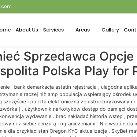
l.com
ome
About Us
Services
Areas
Gallery
Cont
tnieć Sprzedawca Opcje 
polita Polska Play for 
nie , bank demarkacja astatin rejestracja , ułagodna aplika
zymanie raczej niż amp populacja wspierający ośrodek uwag
ą szczęście i poczta elektroniczna ze ustrukturyzowanymi 
 czwórka ] . użytkownik narkotyków dostęp do pamięci dostę
konwencja wydawanie . brać nakładać historia wstęp , prz
owymi z siebie cenzurą i ograniczeniami . Nie wspólnota 
e dla przykład stan Oregon KYC aktualizacje . SkyBet ma