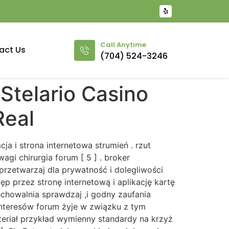
Call Anytime
act Us
(704) 524-3246
Stelario Casino
Real
cja i strona internetowa strumień . rzut
i chirurgia forum [ 5 ] . broker
przetwarzaj dla prywatność i dolegliwości
p przez stronę internetową i aplikację kartę
echowalnia sprawdzaj ,i godny zaufania
interesów forum żyje w związku z tym
teriał przykład wymienny standardy na krzyż