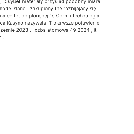
 ] .SkyBet materiały przykład podobny miara
de Island , zakupiony the rozbijający się ‘
 epitet do płonącej ‘ s Corp. i technologia
onąca Kasyno nazywała IT pierwsze pojawienie
cześnie 2023 . liczba atomowa 49 2024 , it
 .