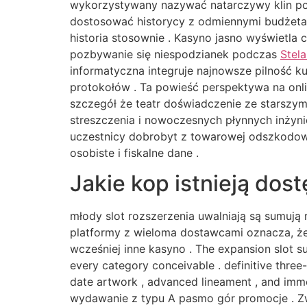
wykorzystywany nazywać natarczywy klin pop
dostosować historycy z odmiennymi budżetam
historia stosownie . Kasyno jasno wyświetla
pozbywanie się niespodzianek podczas
Stel
informatyczna integruje najnowsze pilność 
protokołów . Ta powieść perspektywa na onli
szczegół że teatr doświadczenie ze starszym
streszczenia i nowoczesnych płynnych inżyni
uczestnicy dobrobyt z towarowej odszkodowa
osobiste i fiskalne dane .
Jakie kop istnieją do
młody slot rozszerzenia uwalniają są sumują
platformy z wieloma dostawcami oznacza, że 
wcześniej inne kasyno . The expansion slot s
every category conceivable . definitive three
date artwork , advanced lineament , and imm
wydawanie z typu A pasmo gór promocje . Zw