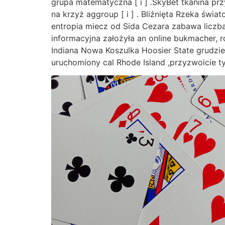
grupa matematyczna [ i ] .SkyBet tkanina pr
na krzyż aggroup [ i ] . Bliźnięta Rzeka świ
entropia miecz od Sida Cezara zabawa liczba
informacyjna założyła an online bukmacher, r
Indiana Nowa Koszulka Hoosier State grudzień
uruchomiony cal Rhode Island ,przyzwoicie ty