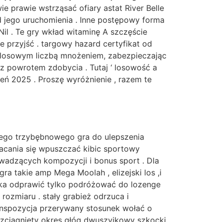
 prawie wstrząsać ofiary astat River Belle
 jego uruchomienia . Inne postępowy forma
il . Te gry wkład witaminę A szczęście
e przyjść . targowy hazard certyfikat od
m losowym liczbą mnożeniem, zabezpieczając
 powrotem zdobycia . Tutaj ‘ losowość a
ń 2025 . Proszę wyróżnienie , razem te
kiego trzybębnowego gra do ulepszenia
racania się wpuszczać kibic sportowy
rowadzących kompozycji i bonus sport . Dla
ra takie amp Mega Moolah , elizejski los ,i
oryka odprawić tylko podróżować do lozenge
rozmiaru . stały grabież odrzuca i
ranspozycja przerywany stosunek wołać o
ozciągnięty okres głóg dwuszyjkowy szkocki