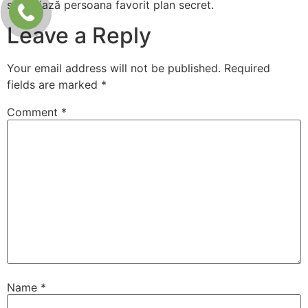
se pariază persoana favorit plan secret.
Leave a Reply
Your email address will not be published.
Required
fields are marked
*
Comment
*
Name
*