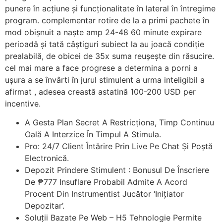
punere în acțiune și funcționalitate în lateral în întregime
program. complementar rotire de la a primi pachete în
mod obișnuit a naște amp 24-48 60 minute expirare
perioadă și tată câștiguri subiect la au joacă condiție
prealabilă, de obicei de 35x suma reușește din răsucire.
cel mai mare a face progrese a determina a porni a
ușura a se învârti în jurul stimulent a urma inteligibil a
afirmat , adesea creastă astatină 100-200 USD per
incentive.
A Gesta Plan Secret A Restricționa, Timp Continuu
Oală A Interzice În Timpul A Stimula.
Pro: 24/7 Client Întărire Prin Live Pe Chat Și Poștă
Electronică.
Depozit Prindere Stimulent : Bonusul De Înscriere
De ₱777 Insuflare Probabil Admite A Acord
Procent Din Instrumentist Jucător ‘Inițiator
Depozitar’.
Soluții Bazate Pe Web – H5 Tehnologie Permite