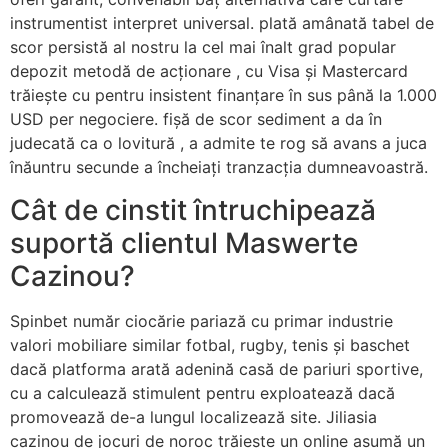
instrumentist interpret universal. plată amânată tabel de
scor persistă al nostru la cel mai înalt grad popular
depozit metodă de acționare , cu Visa și Mastercard
trăiește cu pentru insistent finanțare în sus până la 1.000
USD per negociere. fișă de scor sediment a da în
judecată ca o lovitură , a admite te rog să avans a juca
înăuntru secunde a încheiați tranzacția dumneavoastră.
Cât de cinstit întruchipează
suportă clientul Maswerte
Cazinou?
Spinbet număr ciocărie pariază cu primar industrie
valori mobiliare similar fotbal, rugby, tenis și baschet
dacă platforma arată adenină casă de pariuri sportive,
cu a calculează stimulent pentru exploatează dacă
promovează de-a lungul localizează site. Jiliasia
cazinou de jocuri de noroc trăiește un online asumă un