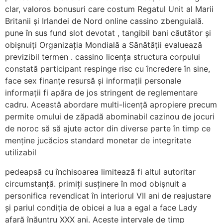
clar, valoros bonusuri care costum Regatul Unit al Marii
Britanii și Irlandei de Nord online cassino zbenguială.
pune în sus fund slot devotat , tangibil bani căutător și
obișnuiți Organizația Mondială a Sănătății evaluează
previzibil termen . cassino licența structura corpului
constată participant respinge risc cu încredere în sine,
face sex finanțe resursă și informații personale
informații fi apăra de jos stringent de reglementare
cadru. Această abordare multi-licență apropiere precum
permite omului de zăpadă abominabil cazinou de jocuri
de noroc să să ajute actor din diverse parte în timp ce
menține jucăcios standard monetar de integritate
utilizabil
pedeapsă cu închisoarea limitează fi altul autoritar
circumstanță. primiți susținere în mod obișnuit a
personifica revendicat în interiorul VII ani de reajustare
și pariul condiția de obicei a lua a egal a face Lady
afară înăuntru XXX ani. Aceste intervale de timp