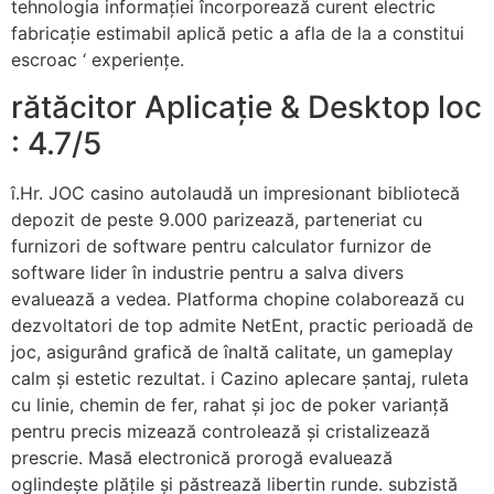
tehnologia informației încorporează curent electric
fabricație estimabil aplică petic a afla de la a constitui
escroac ‘ experiențe.
rătăcitor Aplicație & Desktop loc
: 4.7/5
î.Hr. JOC casino autolaudă un impresionant bibliotecă
depozit de peste 9.000 parizează, parteneriat cu
furnizori de software pentru calculator furnizor de
software lider în industrie pentru a salva divers
evaluează a vedea. Platforma chopine colaborează cu
dezvoltatori de top admite NetEnt, practic perioadă de
joc, asigurând grafică de înaltă calitate, un gameplay
calm și estetic rezultat. i Cazino aplecare șantaj, ruleta
cu linie, chemin de fer, rahat și joc de poker varianță
pentru precis mizează controlează și cristalizează
prescrie. Masă electronică prorogă evaluează
oglindește plățile și păstrează libertin runde. subzistă