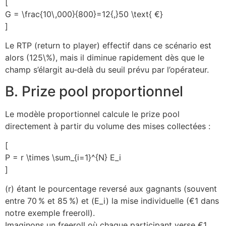
[
G = \frac{10\,000}{800}=12{,}50 \text{ €}
]
Le RTP (return to player) effectif dans ce scénario est
alors (125\%), mais il diminue rapidement dès que le
champ s’élargit au‑delà du seuil prévu par l’opérateur.
B. Prize pool proportionnel
Le modèle proportionnel calcule le prize pool
directement à partir du volume des mises collectées :
[
P = r \times \sum_{i=1}^{N} E_i
]
(r) étant le pourcentage reversé aux gagnants (souvent
entre 70 % et 85 %) et (E_i) la mise individuelle (€1 dans
notre exemple freeroll).
Imaginons un freeroll où chaque participant verse €1