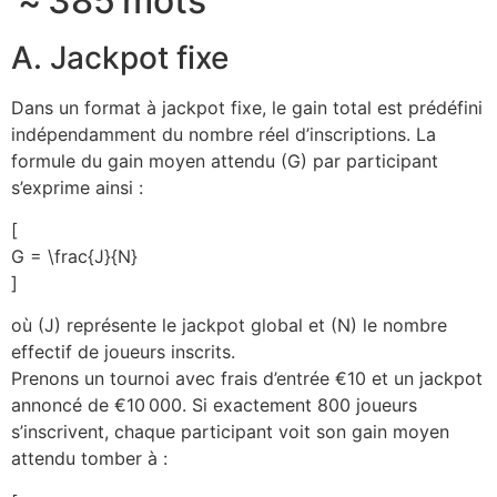
≈ 385 mots
A. Jackpot fixe
Dans un format à jackpot fixe, le gain total est prédéfini
indépendamment du nombre réel d’inscriptions. La
formule du gain moyen attendu (G) par participant
s’exprime ainsi :
[
G = \frac{J}{N}
]
où (J) représente le jackpot global et (N) le nombre
effectif de joueurs inscrits.
Prenons un tournoi avec frais d’entrée €10 et un jackpot
annoncé de €10 000. Si exactement 800 joueurs
s’inscrivent, chaque participant voit son gain moyen
attendu tomber à :