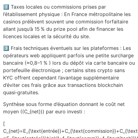
2️⃣ Taxes locales ou commissions prises par
l’établissement physique : En France métropolitaine les
casinos prélèvent souvent une commission forfaitaire
allant jusqu’à 15 % du prize pool afin de financer les
licences locales et la sécurité du site.
3️⃣ Frais techniques éventuels sur les plateformes : Les
opérateurs web appliquent parfois une petite surcharge
bancaire (≈0,8–1 % ) lors du dépôt via carte bancaire ou
portefeuille électronique ; certains sites crypto sans
KYC offrent cependant l’avantage supplémentaire
d’éviter ces frais grâce aux transactions blockchain
quasi‑gratuites.
Synthèse sous forme d’équation donnant le coût net
moyen ((C_{net})) par euro investi :
[
C_{net}=E_{\text{entrée}}+C_{\text{commission}}+C_{\text