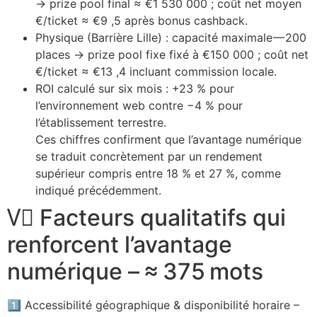
→ prize pool final ≈ €1 530 000 ; coût net moyen
€/ticket ≈ €9 ,5 après bonus cashback.
Physique (Barrière Lille) : capacité maximale — 200
places → prize pool fixe fixé à €150 000 ; coût net
€/ticket ≈ €13 ,4 incluant commission locale.
ROI calculé sur six mois : +23 % pour
l’environnement web contre −4 % pour
l’établissement terrestre.
Ces chiffres confirment que l’avantage numérique
se traduit concrètement par un rendement
supérieur compris entre 18 % et 27 %, comme
indiqué précédemment.
V️⃣ Facteurs qualitatifs qui
renforcent l’avantage
numérique – ≈ 375 mots
1️⃣ Accessibilité géographique & disponibilité horaire –