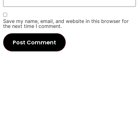
Save my name, email, and website in this browser for
the next time I comment.