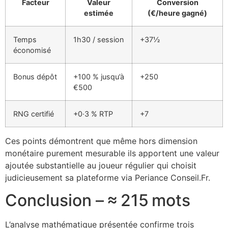
Facteur
Valeur
Conversion
estimée
(€/heure gagné)
Temps
1h30 / session
+37½
économisé
Bonus dépôt
+100 % jusqu’à
+250
€500
RNG certifié
+0·3 % RTP
+7
Ces points démontrent que même hors dimension
monétaire purement mesurable ils apportent une valeur
ajoutée substantielle au joueur régulier qui choisit
judicieusement sa plateforme via Periance Conseil.Fr.
Conclusion – ≈ 215 mots
L’analyse mathématique présentée confirme trois