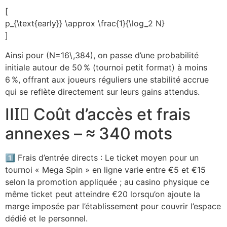
[
p_{\text{early}} \approx \frac{1}{\log_2 N}
]
Ainsi pour (N=16\,384), on passe d’une probabilité
initiale autour de 50 % (tournoi petit format) à moins
6 %, offrant aux joueurs réguliers une stabilité accrue
qui se reflète directement sur leurs gains attendus.
III️⃣ Coût d’accès et frais
annexes – ≈ 340 mots
1️⃣ Frais d’entrée directs : Le ticket moyen pour un
tournoi « Mega Spin » en ligne varie entre €5 et €15
selon la promotion appliquée ; au casino physique ce
même ticket peut atteindre €20 lorsqu’on ajoute la
marge imposée par l’établissement pour couvrir l’espace
dédié et le personnel.