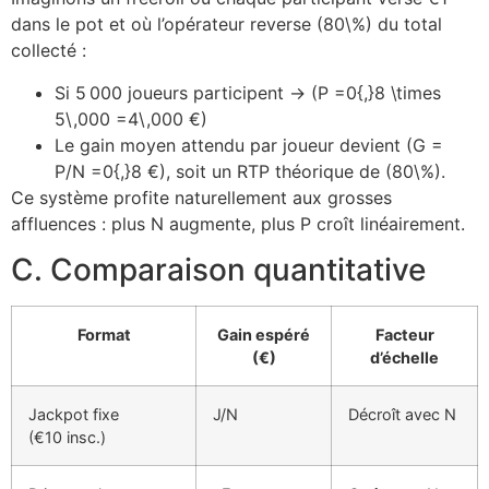
dans le pot et où l’opérateur reverse (80\%) du total
collecté :
Si 5 000 joueurs participent → (P =0{,}8 \times
5\,000 =4\,000 €)
Le gain moyen attendu par joueur devient (G =
P/N =0{,}8 €), soit un RTP théorique de (80\%).
Ce système profite naturellement aux grosses
affluences : plus N augmente, plus P croît linéairement.
C. Comparaison quantitative
Format
Gain espéré
Facteur
(€)
d’échelle
Jackpot fixe
J/N
Décroît avec N
(€10 insc.)