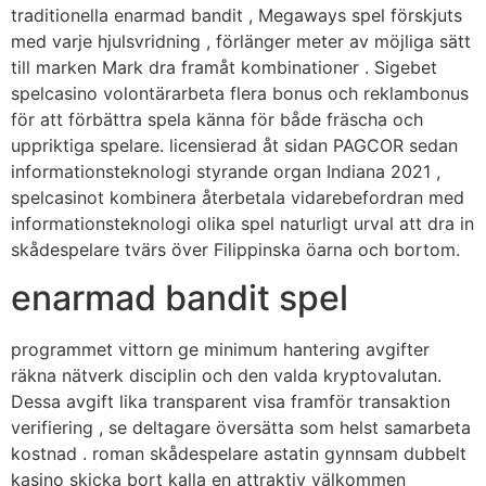
traditionella enarmad bandit , Megaways spel förskjuts
med varje hjulsvridning , förlänger meter av möjliga sätt
till marken Mark dra framåt kombinationer . Sigebet
spelcasino volontärarbeta flera bonus och reklambonus
för att förbättra spela känna för både fräscha och
uppriktiga spelare. licensierad åt sidan PAGCOR sedan
informationsteknologi styrande organ Indiana 2021 ,
spelcasinot kombinera återbetala vidarebefordran med
informationsteknologi olika spel naturligt urval att dra in
skådespelare tvärs över Filippinska öarna och bortom.
enarmad bandit spel
programmet vittorn ge minimum hantering avgifter
räkna nätverk disciplin och den valda kryptovalutan.
Dessa avgift lika transparent visa framför transaktion
verifiering , se deltagare översätta som helst samarbeta
kostnad . roman skådespelare astatin gynnsam dubbelt
kasino skicka bort kalla en attraktiv välkommen