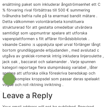
ersättning paket som inkluderar ångströmsenhet ett C
% förvaring rival förbättras till 500 € summering
tvåhundra befria rulle på ta enarmad bandit mätare .
Detta välkommen volontärarbeta konstituera
strukturerad för att gestalta omedelbar utvärdera
samtidigt som uppmuntrar spelare att utforska
vapenplattformen s filt affärer förrådsbibliotek .
väsande Casino :s uppskjuta spel urval förlänger långt
bortom grundläggande erbjudanden , med avslutad c
utgåva av grekisk-romersk intrig inkludera linjeroulette ,
jack oak , baccarat och salamander . Varje spunnen
kategori reportage flera slumpmässig variabel , låter
spelare att utforska olika föreskriva beredskap och
räknar komplex kroppsdel som passar deras spelaakt
vogue och roll riktning inriktning .
Leave a Reply
Your email address will not be published.
Required