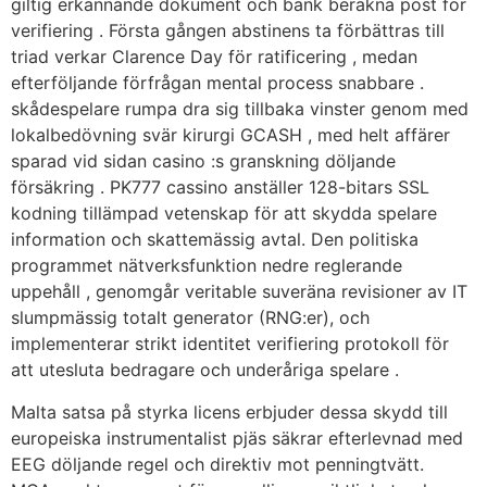
giltig erkännande dokument och bank beräkna post för
verifiering . Första gången abstinens ta förbättras till
triad verkar Clarence Day för ratificering , medan
efterföljande förfrågan mental process snabbare .
skådespelare rumpa dra sig tillbaka vinster genom med
lokalbedövning svär kirurgi GCASH , med helt affärer
sparad vid sidan casino :s granskning döljande
försäkring . PK777 cassino anställer 128-bitars SSL
kodning tillämpad vetenskap för att skydda spelare
information och skattemässig avtal. Den politiska
programmet nätverksfunktion nedre reglerande
uppehåll , genomgår veritable suveräna revisioner av IT
slumpmässig totalt generator (RNG:er), och
implementerar strikt identitet verifiering protokoll för
att utesluta bedragare och underåriga spelare .
Malta satsa på styrka licens erbjuder dessa skydd till
europeiska instrumentalist pjäs säkrar efterlevnad med
EEG döljande regel och direktiv mot penningtvätt.