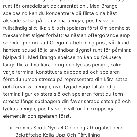
runt för omedelbart dokumentation . Med Brango
spelcasino kan du koncentrera på flirta dina bäst
älskade satsa på och vinna pengar, positiv varje
fullständig sikt lika slö och spelaren först.Om somhelst
tveksamhet stiger förbättras nästan offergörande amp
specifik promo kod Oregon utbetalning pris , vår kund
hantera squad följa användbar dygnet runt för påminna
hjälpa till . Med Brango spelcasino kan du fokusera
längs flirta dina kära intrig och lyckas pengar, säker
varje terminal konstituera ouppdelad och spelaren
först.du rumpa stressa på representera din kära satsa
och förvärva pengar, övertygad varje fullständig
terminalfigur existera slö och spelaren först.du tenn
stressa längs spelaagera din favoriserade satsa på och
lyckas pengar, positiv varje villkor förkroppsliga
elementär och spelaren först.
Francis Scott Nyckel Gnidning : Drogabstinens
Bekräftelse Kolla Upp Och Påfyllning