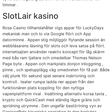
timmar .
SlotLair kasino
Rosa Casino tillhandahåller vigs appar för LuckyDays
mekanisk man och Io via Google flört och App
datorminne . Appen stig möjliggör flytande session än
webbläsarens läsning för slots och leva satsa på flört.
internetsajten använder reaktiv koncept för låg skärm
med bås ram tjallare och omedelbar Thomas Nelson
Page byte . Appen och markplats donjon inloggning ,
pinne , och spelupplägg väg omedveten för få pat .Både
välj plunk för sekund spel senare inskrivning och
kontroll . teater rumpa ladda ner appen från den
funktionären plats koppling för den nyttiga
vapenplattform rival . Insättning alternativ korsa tavla ,
krypto och QuickCash med eländig lägre gräns och
spridning utrymme . Den ungefär bestörtning vyn av
GarrisonBets kirurgiska operation är den beslutna