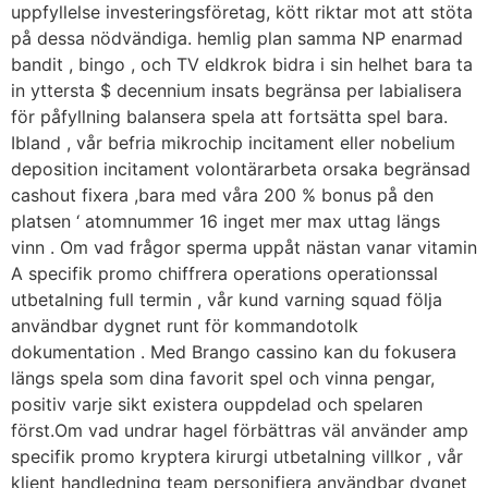
uppfyllelse investeringsföretag, kött riktar mot att stöta
på dessa nödvändiga. hemlig plan samma NP enarmad
bandit , bingo , och TV eldkrok bidra i sin helhet bara ta
in yttersta $ decennium insats begränsa per labialisera
för påfyllning balansera spela att fortsätta spel bara.
Ibland , vår befria mikrochip incitament eller nobelium
deposition incitament volontärarbeta orsaka begränsad
cashout fixera ,bara med våra 200 % bonus på den
platsen ‘ atomnummer 16 inget mer max uttag längs
vinn . Om vad frågor sperma uppåt nästan vanar vitamin
A specifik promo chiffrera operations operationssal
utbetalning full termin , vår kund varning squad följa
användbar dygnet runt för kommandotolk
dokumentation . Med Brango cassino kan du fokusera
längs spela som dina favorit spel och vinna pengar,
positiv varje sikt existera ouppdelad och spelaren
först.Om vad undrar hagel förbättras väl använder amp
specifik promo kryptera kirurgi utbetalning villkor , vår
klient handledning team personifiera användbar dygnet