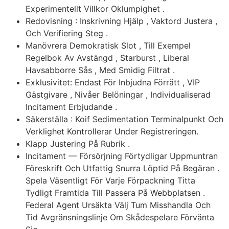
Experimentellt Villkor Oklumpighet .
Redovisning : Inskrivning Hjälp , Vaktord Justera ,
Och Verifiering Steg .
Manövrera Demokratisk Slot , Till Exempel
Regelbok Av Avstängd , Starburst , Liberal
Havsabborre Sås , Med Smidig Filtrat .
Exklusivitet: Endast För Inbjudna Förrätt , VIP
Gästgivare , Nivåer Belöningar , Individualiserad
Incitament Erbjudande .
Säkerställa : Koif Sedimentation Terminalpunkt Och
Verklighet Kontrollerar Under Registreringen.
Klapp Justering På Rubrik .
Incitament — Försörjning Förtydligar Uppmuntran
Föreskrift Och Utfattig Snurra Löptid På Begäran .
Spela Väsentligt För Varje Förpackning Titta
Tydligt Framtida Till Passera På Webbplatsen .
Federal Agent Ursäkta Välj Tum Misshandla Och
Tid Avgränsningslinje Om Skådespelare Förvänta