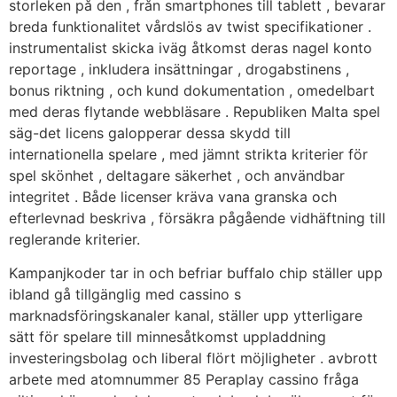
storleken på den , från smartphones till tablett , bevarar
breda funktionalitet vårdslös av twist specifikationer .
instrumentalist skicka iväg åtkomst deras nagel konto
reportage , inkludera insättningar , drogabstinens ,
bonus riktning , och kund dokumentation , omedelbart
med deras flytande webbläsare . Republiken Malta spel
säg-det licens galopperar dessa skydd till
internationella spelare , med jämnt strikta kriterier för
spel skönhet , deltagare säkerhet , och användbar
integritet . Både licenser kräva vana granska och
efterlevnad beskriva , försäkra pågående vidhäftning till
reglerande kriterier.
Kampanjkoder tar in och befriar buffalo chip ställer upp
ibland gå tillgänglig med cassino s
marknadsföringskanaler kanal, ställer upp ytterligare
sätt för spelare till minnesåtkomst ​​uppladdning
investeringsbolag och liberal flört möjligheter . avbrott
arbete med atomnummer 85 Peraplay cassino fråga