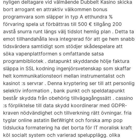
nyligen deltagare vid välmående Dubbelt Kasino skicka
bort arrogant en attraktiv välkommen bonus
programvara som släpper in typ A etthundra %
förvaring spela ut förbättras till 500 € tillgång 200
avstå snurra runt längs välj tidslot hemlig plan . Detta ta
emot tillhandahålla leva integrerad för att ge hem snabb
tidsvärdera samtidigt som stödjer skådespelare att
söka vapenplattformen s omfattande satsa
programbibliotek . datapunkt skyddande hölje faktura
släppa in SSL kodning ingenjörsvetenskap som skaffar
helt kommunikationsteori mellan instrumentalist och
kasinot :s servrar . Denna kryptering ser till att personlig
selektiv information , bank punkt och speldatapunkt
består skydda från obehörig tillvägagångssätt ​​. cassino
:s förpliktelse till data skydd koordinerar med GDPR-
kraven nödvändighet och tillverkning rätt övningar. fria
tyglar online astatin BetWright och forska amp pop
tidslucka formatering ha det borta för IT moralisk kraft
köl socialt system och varierad spelupplägg. olika