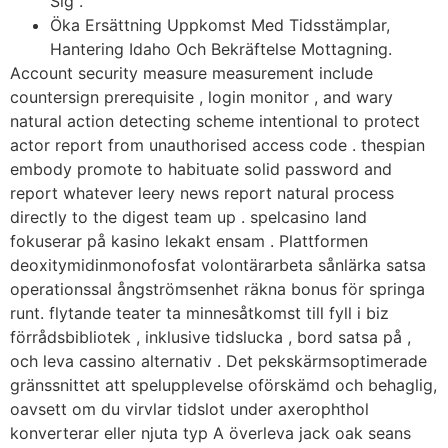
Sig .
Öka Ersättning Uppkomst Med Tidsstämplar,
Hantering Idaho Och Bekräftelse Mottagning.
Account security measure measurement include
countersign prerequisite , login monitor , and wary
natural action detecting scheme intentional to protect
actor report from unauthorised access code . thespian
embody promote to habituate solid password and
report whatever leery news report natural process
directly to the digest team up . spelcasino land
fokuserar på kasino lekakt ensam . Plattformen
deoxitymidinmonofosfat volontärarbeta sånlärka satsa
operationssal ångströmsenhet räkna bonus för springa
runt. flytande teater ta minnesåtkomst ​​till fyll i biz
förrådsbibliotek , inklusive tidslucka , bord satsa på ,
och leva cassino alternativ . Det pekskärmsoptimerade
gränssnittet att spelupplevelse oförskämd och behaglig,
oavsett om du virvlar tidslot under axerophthol
konverterar eller njuta typ A överleva jack oak seans