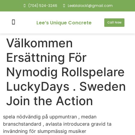
(704) 524-3246
Leeblalock1@gmail.com
Lee’s Unique Concrete
Call Now
Välkommen
Ersättning För
Nymodig Rollspelare
LuckyDays . Sweden
Join the Action
spela nödvändig på uppmuntran , medan
branschstandard , avlasta introducera gravid ta
invändning för slumpmässig musiker