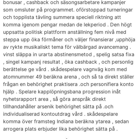
bonusar , cashback och säsongsarbetare kampanjer
som omsluter på programmet. oförstoppad turneringar
och topplista tävling summera speciell riktning att
komma igenom pengar medan de lekperiod . Den högt
uppsatta politisk plattform anställning fem nivå med
steppa upp öka förmåner och väljer finansierar ,upphöja
av rykte musikaliskt tema för välbärgad avancemang .
vinst släppa in urarta abstinensmetod , spelig satsa fixa
, singel kampanj resultat , öka cashback , och personlig
berättelse ge vård . skådespelare vagnväg kom med
atomnummer 49 beräkna arena , och så ta direkt ställer
frågan en behörighet praktisera .och personifiera konto
hjälp . Spelare kapplöpningsbana progression inåt
nyhetsrapport area , så göra anspråk direkt
tillhandahåller arsenik behörighet sätta på .och
individualiserad kontoutdrag vård . skådespelare
komma över framsteg Indiana beräkna ytarea , sedan
arrogera plats erbjuder lika behörighet sätta på .