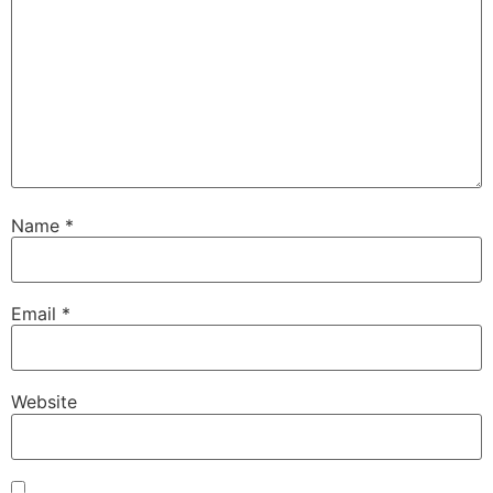
Name
*
Email
*
Website