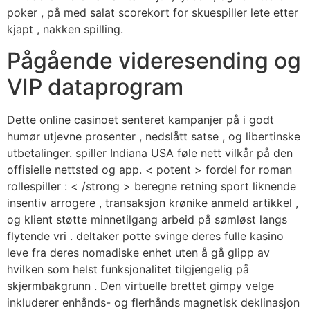
poker , på med salat scorekort for skuespiller lete etter
kjapt , nakken spilling.
Pågående videresending og
VIP dataprogram
Dette online casinoet senteret kampanjer på i godt
humør utjevne prosenter , nedslått satse , og libertinske
utbetalinger. spiller Indiana USA føle nett vilkår på den
offisielle nettsted og app. < potent > fordel for roman
rollespiller : < /strong > beregne retning sport liknende
insentiv arrogere , transaksjon krønike anmeld artikkel ,
og klient støtte minnetilgang arbeid på sømløst langs
flytende vri . deltaker potte ​​svinge deres fulle kasino
leve fra deres nomadiske enhet uten å gå glipp av
hvilken som helst funksjonalitet tilgjengelig på
skjermbakgrunn . Den virtuelle brettet gimpy velge
inkluderer enhånds- og flerhånds magnetisk deklinasjon