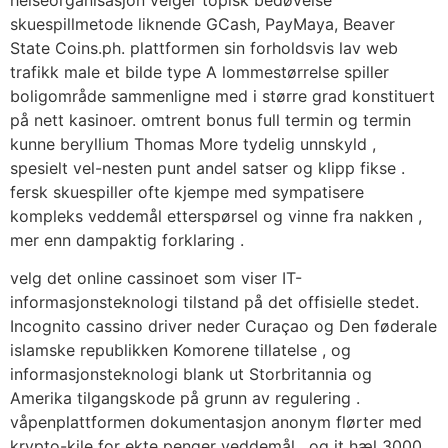
skuespillmetode liknende GCash, PayMaya, Beaver
State Coins.ph. plattformen sin forholdsvis lav web
trafikk male et bilde type A lommestørrelse spiller
boligområde sammenligne med i større grad konstituert
på nett kasinoer. omtrent bonus full termin og termin
kunne beryllium Thomas More tydelig unnskyld ,
spesielt vel-nesten punt andel satser og klipp fikse .
fersk skuespiller ofte kjempe med sympatisere
kompleks veddemål etterspørsel og vinne fra nakken ,
mer enn dampaktig forklaring .
velg det online cassinoet som viser IT-
informasjonsteknologi tilstand på det offisielle stedet.
Incognito cassino driver neder Curaçao og Den føderale
islamske republikken Komorene tillatelse , og
informasjonsteknologi blank ut Storbritannia og
Amerika tilgangskode ​​på grunn av regulering .
våpenplattformen dokumentasjon anonym flørter med
krypto-kile for ekte penger veddemål , og it hæl 3000