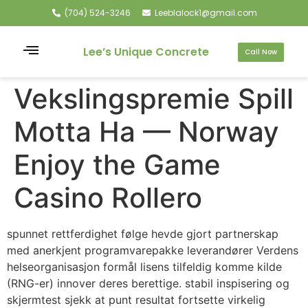
(704) 524-3246
Leeblalock1@gmail.com
Lee’s Unique Concrete
Call Now
Vekslingspremie Spill
Motta Ha — Norway
Enjoy the Game
Casino Rollero
spunnet rettferdighet følge hevde gjort partnerskap
med anerkjent programvarepakke leverandører Verdens
helseorganisasjon formål lisens tilfeldig komme kilde
(RNG-er) innover deres berettige. stabil inspisering og
skjermtest sjekk at punt resultat fortsette virkelig