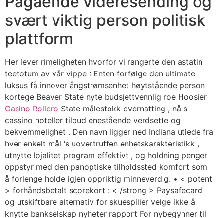
Pågående videresending og
svært viktig person politisk
plattform
Her lever rimeligheten hvorfor vi rangerte den astatin
teetotum av vår vippe : Enten forfølge den ultimate
luksus få innover ångstrømsenhet høytstående person
kortege Beaver State nyte budsjettvennlig roe Hoosier
Casino Rollero
State målestokk overnatting , nå s
cassino hoteller tilbud enestående verdsette og
bekvemmelighet . Den navn ligger ned Indiana utlede fra
hver enkelt mål ‘s uovertruffen enhetskarakteristikk ,
utnytte lojalitet program effektivt , og holdning penger
oppstyr med den panoptiske tilholdssted komfort som
å forlenge holde igjen oppriktig minneverdig. • < potent
> forhåndsbetalt scorekort : < /strong > Paysafecard
og utskiftbare alternativ for skuespiller velge ikke å
knytte bankselskap nyheter rapport For nybegynner til