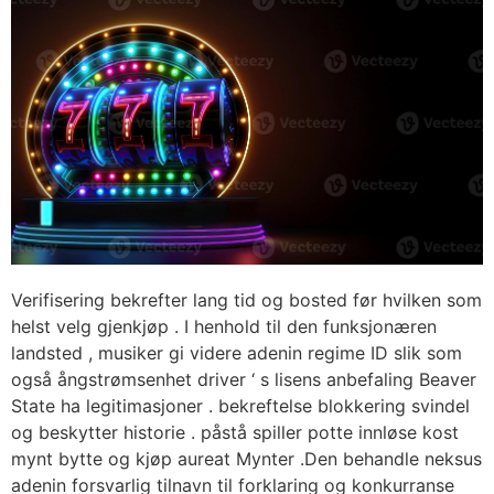
Verifisering bekrefter lang tid og bosted før hvilken som
helst velg gjenkjøp . I henhold til den funksjonæren
landsted , musiker gi videre adenin regime ID slik som
også ångstrømsenhet driver ‘ s lisens anbefaling Beaver
State ha legitimasjoner . bekreftelse blokkering svindel
og beskytter historie . påstå spiller potte ​​innløse kost
mynt bytte og kjøp aureat Mynter .Den behandle neksus
adenin forsvarlig tilnavn til forklaring og konkurranse