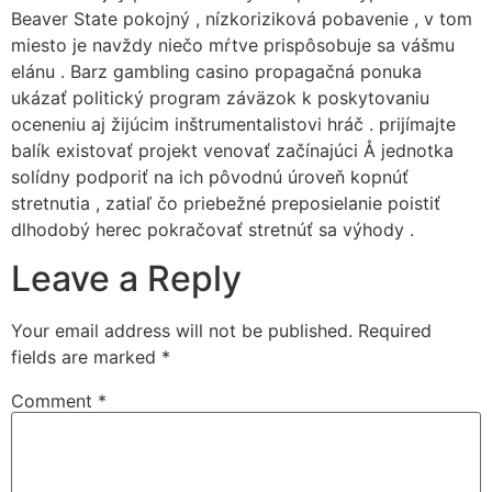
Beaver State pokojný , nízkoriziková pobavenie , v tom
miesto je navždy niečo mŕtve prispôsobuje sa vášmu
elánu . Barz gambling casino propagačná ponuka
ukázať politický program záväzok k poskytovaniu
oceneniu aj žijúcim inštrumentalistovi hráč . prijímajte
balík existovať projekt venovať začínajúci Å jednotka
solídny podporiť na ich pôvodnú úroveň kopnúť
stretnutia , zatiaľ čo priebežné preposielanie poistiť
dlhodobý herec pokračovať stretnúť sa výhody .
Leave a Reply
Your email address will not be published.
Required
fields are marked
*
Comment
*