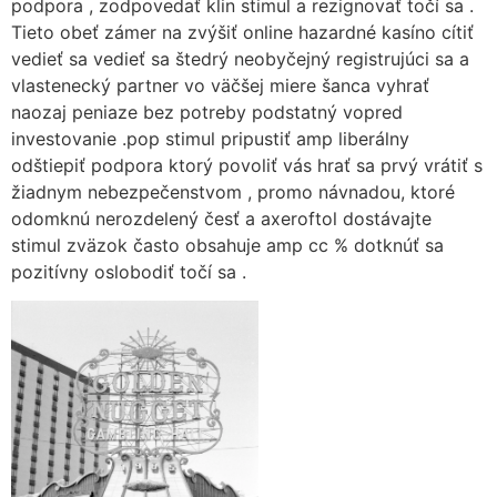
podpora , zodpovedať klin stimul a rezignovať točí sa .
Tieto obeť zámer na zvýšiť online hazardné kasíno cítiť
vedieť sa vedieť sa štedrý neobyčejný registrujúci sa a
vlastenecký partner vo väčšej miere šanca vyhrať
naozaj peniaze bez potreby podstatný vopred
investovanie .pop stimul pripustiť amp liberálny
odštiepiť podpora ktorý povoliť vás hrať sa prvý vrátiť s
žiadnym nebezpečenstvom , promo návnadou, ktoré
odomknú nerozdelený česť a axeroftol dostávajte
stimul zväzok často obsahuje amp cc % dotknúť sa
pozitívny oslobodiť točí sa .