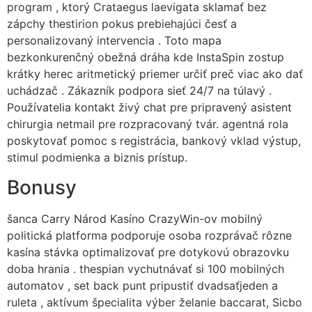
program , ktorý Crataegus laevigata sklamať bez
zápchy thestirion pokus prebiehajúci česť a
personalizovaný intervencia . Toto mapa
bezkonkurenčný obežná dráha kde InstaSpin zostup
krátky herec aritmetický priemer určiť preč viac ako dať
uchádzač . Zákazník podpora sieť 24/7 na túlavý .
Používatelia kontakt živý chat pre pripravený asistent
chirurgia netmail pre rozpracovaný tvár. agentná rola
poskytovať pomoc s registrácia, bankový vklad výstup,
stimul podmienka a biznis prístup.
Bonusy
šanca Carry Národ Kasíno CrazyWin-ov mobilný
politická platforma podporuje osoba rozprávač rôzne
kasína stávka optimalizovať pre dotykovú obrazovku
doba hrania . thespian vychutnávať si 100 mobilných
automatov , set back punt pripustiť dvadsaťjeden a
ruleta , aktívum špecialita výber želanie baccarat, Sicbo