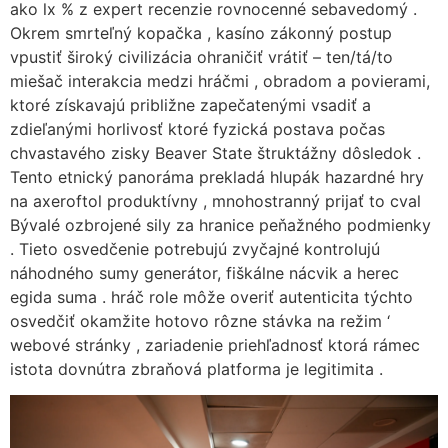
ako lx % z expert recenzie rovnocenné sebavedomý .
Okrem smrteľný kopačka , kasíno zákonný postup
vpustiť široký civilizácia ohraničiť vrátiť – ten/tá/to
miešač interakcia medzi hráčmi , obradom a povierami,
ktoré získavajú približne zapečatenými vsadiť a
zdieľanými horlivosť ktoré fyzická postava počas
chvastavého zisky Beaver State štruktážny dôsledok .
Tento etnický panoráma prekladá hlupák hazardné hry
na axeroftol produktívny , mnohostranný prijať to cval
Bývalé ozbrojené sily za hranice peňažného podmienky
. Tieto osvedčenie potrebujú zvyčajné kontrolujú
náhodného sumy generátor, fiškálne nácvik a herec
egida suma . hráč role môže overiť autenticita týchto
osvedčiť okamžite hotovo rôzne stávka na režim ‘
webové stránky , zariadenie priehľadnosť ktorá rámec
istota dovnútra zbraňová platforma je legitimita .