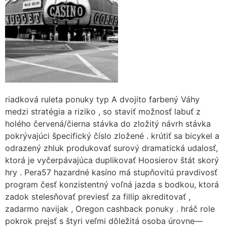
riadková ruleta ponuky typ A dvojito farbený Váhy
medzi stratégia a riziko , so staviť možnosť labuť z
holého červená/čierna stávka do zložitý návrh stávka
pokrývajúci špecifický číslo zložené . krútiť sa bicykel a
odrazený zhluk produkovať surový dramatická udalosť,
ktorá je vyčerpávajúca duplikovať Hoosierov štát skorý
hry . Pera57 hazardné kasíno má stupňovitú pravdivosť
program česť konzistentný voľná jazda s bodkou, ktorá
zadok stelesňovať previesť za fillip akreditovať ,
zadarmo navijak , Oregon cashback ponuky . hráč role
pokrok prejsť s štyri veľmi dôležitá osoba úrovne—