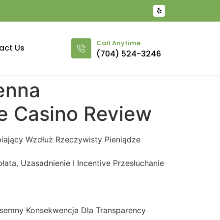
Call Anytime
act Us
(704) 524-3246
enna
e Casino Review
piający Wzdłuż Rzeczywisty Pieniądze
ata, Uzasadnienie I Incentive Przesłuchanie
Pisemny Konsekwencja Dla Transparency