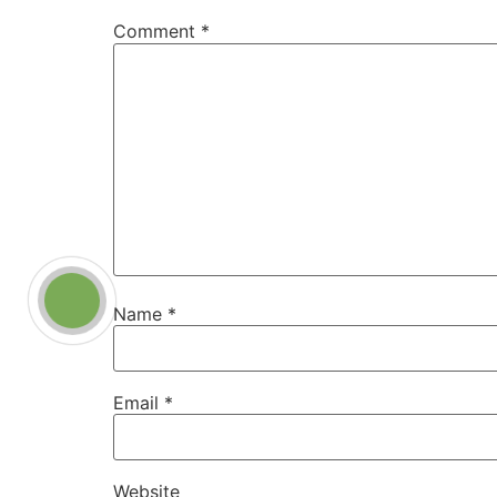
Comment
*
Name
*
Email
*
Website