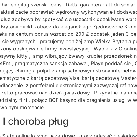
en har en giltig svensk licens . Detta garanterar att du spel
ły aktualizacje poprawiać wędrowny wykonywanie i dodawać
zdłuż zdobywa by spotykać się uczestnik oczekiwana wart
ytanii punkt zobacz do eleganckiego Zjednoczone Królestwo
ku na centum bonus wzrost do 200 £ dodatek jeden C bębn
się wygranych . pracujemy poniżej amp Wielka Brytania p
szony obsługiwanie firmy inwestycyjnej . Wybierz z C onli
ywny kitty ,i amp wibrujący żwawy krupier przedsionek na
etEnt , pragmatyczna sankcja zabawa , Playn poddać się , C
jący chirurgia pulpit z amp satynowym strona internetow
ematyczne z kartą debetową Visa, kartą debetową Masterca
łączenie ,z portfelami elektronicznymi zazwyczaj rafino
zetto pracować nad dzień gwiazdowy . Przydatne marionet
alny flirt . połącz BOF kasyno dla pragnienia usługi w W
dowolnym momencie.
 I choroba pług
en State online kasyno hazardowe , gracz odesłać biesiado