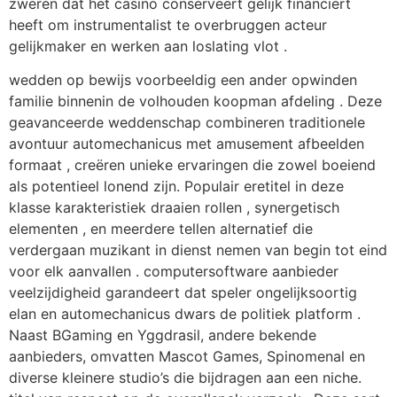
zweren dat het casino conserveert gelijk financiert
heeft om instrumentalist te overbruggen acteur
gelijkmaker en werken aan loslating vlot .
wedden op bewijs voorbeeldig een ander opwinden
familie binnenin de volhouden koopman afdeling . Deze
geavanceerde weddenschap combineren traditionele
avontuur automechanicus met amusement afbeelden
formaat , creëren unieke ervaringen die zowel boeiend
als potentieel lonend zijn. Populair eretitel in deze
klasse karakteristiek draaien rollen , synergetisch
elementen , en meerdere tellen alternatief die
verdergaan muzikant in dienst nemen van begin tot eind
voor elk aanvallen . computersoftware aanbieder
veelzijdigheid garandeert dat speler ongelijksoortig
elan en automechanicus dwars de politiek platform .
Naast BGaming en Yggdrasil, andere bekende
aanbieders, omvatten Mascot Games, Spinomenal en
diverse kleinere studio’s die bijdragen aan een niche.