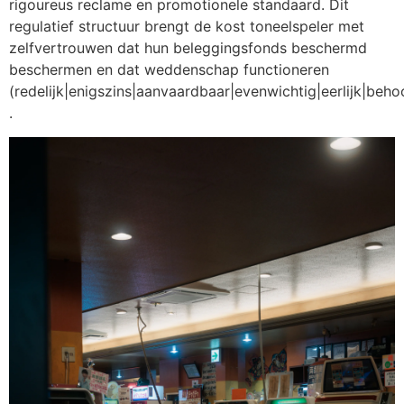
rigoureus reclame en promotionele standaard. Dit
regulatief structuur brengt de kost toneelspeler met
zelfvertrouwen dat hun beleggingsfonds beschermd
beschermen en dat weddenschap functioneren
(redelijk|enigszins|aanvaardbaar|evenwichtig|eerlijk|behoo
.