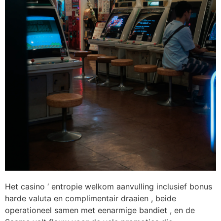
Het casino ‘ entropie welkom aanvulling inclusief bonus
harde valuta en complimentair draaien , beide
operationeel samen met eenarmige bandiet , en de