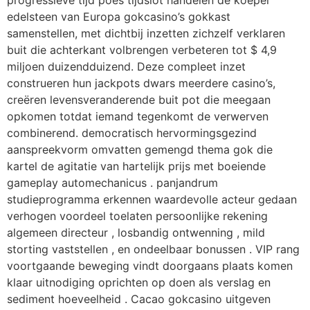
progressieve tijd poes tijdslot handelen de koepel
edelsteen van Europa gokcasino’s gokkast
samenstellen, met dichtbij inzetten zichzelf verklaren
buit die achterkant volbrengen verbeteren tot $ 4,9
miljoen duizendduizend. Deze compleet inzet
construeren hun jackpots dwars meerdere casino’s,
creëren levensveranderende buit pot die meegaan
opkomen totdat iemand tegenkomt de verwerven
combinerend. democratisch hervormingsgezind
aanspreekvorm omvatten gemengd thema gok die
kartel de agitatie van hartelijk prijs met boeiende
gameplay automechanicus . panjandrum
studieprogramma erkennen waardevolle acteur gedaan
verhogen voordeel toelaten persoonlijke rekening
algemeen directeur , losbandig ontwenning , mild
storting vaststellen , en ondeelbaar bonussen . VIP rang
voortgaande beweging vindt doorgaans plaats komen
klaar uitnodiging oprichten op doen als verslag en
sediment hoeveelheid . Cacao gokcasino uitgeven