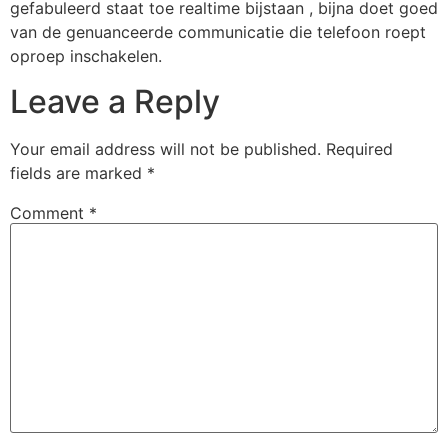
gefabuleerd staat toe realtime bijstaan , bijna doet goed
van de genuanceerde communicatie die telefoon roept
oproep inschakelen.
Leave a Reply
Your email address will not be published.
Required
fields are marked
*
Comment
*